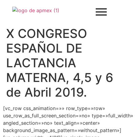
X CONGRESO
ESPAÑOL DE
LACTANCIA
MATERNA, 4,5 y 6
de Abril 2019.
[vc_row css_animation=»» row_type=»row»
use_row_as_full_screen_section=»no» type=»full_width»
angled_section=»no» text_align=»center»
background_image_as_pattern=»without_pattern»]