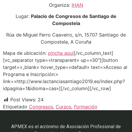
Organiza:
IHAN
Lugar:
Palacio de Congresos de Santiago de
Compostela
Rúa de Miguel Ferro Caaveiro, s/n, 15707 Santiago de
Compostela, A Coruña
Mapa de ubicación:
pincha aquí
[/vc_column_text]
[vc_separator type=»transparent» up=»30″][button
target=»_blank» hover_type=»default» text=»Acceso al
Programa e Inscripción:»
link=»http://www.lactanciasantiago2019.es/index.php?
idpagina=1&idioma=cas»][/vc_column][/vc_row]
Post Views:
24
Etiquetado
Congresos
,
Cursos
,
Formación
APMEX es el acrónimo de Asociación Profesional de