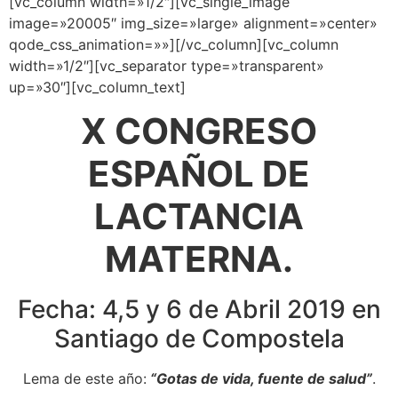
[vc_column width=»1/2″][vc_single_image
image=»20005″ img_size=»large» alignment=»center»
qode_css_animation=»»][/vc_column][vc_column
width=»1/2″][vc_separator type=»transparent»
up=»30″][vc_column_text]
X CONGRESO
ESPAÑOL DE
LACTANCIA
MATERNA.
Fecha: 4,5 y 6 de Abril 2019 en
Santiago de Compostela
Lema de este año:
“Gotas de vida, fuente de salud”
.