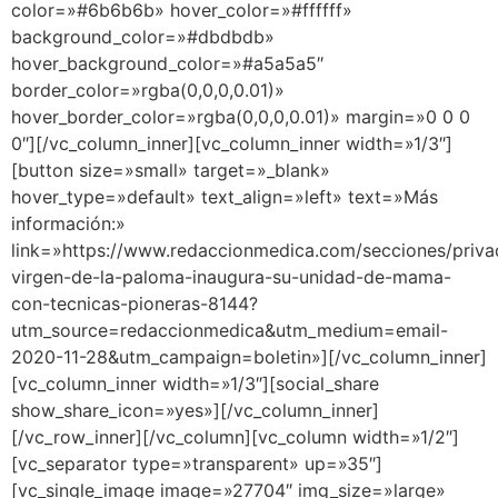
color=»#6b6b6b» hover_color=»#ffffff»
background_color=»#dbdbdb»
hover_background_color=»#a5a5a5″
border_color=»rgba(0,0,0,0.01)»
hover_border_color=»rgba(0,0,0,0.01)» margin=»0 0 0
0″][/vc_column_inner][vc_column_inner width=»1/3″]
[button size=»small» target=»_blank»
hover_type=»default» text_align=»left» text=»Más
información:»
link=»https://www.redaccionmedica.com/secciones/priv
virgen-de-la-paloma-inaugura-su-unidad-de-mama-
con-tecnicas-pioneras-8144?
utm_source=redaccionmedica&utm_medium=email-
2020-11-28&utm_campaign=boletin»][/vc_column_inner]
[vc_column_inner width=»1/3″][social_share
show_share_icon=»yes»][/vc_column_inner]
[/vc_row_inner][/vc_column][vc_column width=»1/2″]
[vc_separator type=»transparent» up=»35″]
[vc_single_image image=»27704″ img_size=»large»