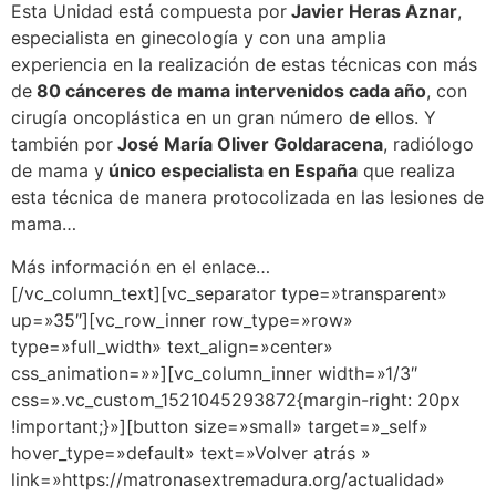
Esta Unidad está compuesta por
Javier Heras Aznar
,
especialista en ginecología y con una amplia
experiencia en la realización de estas técnicas con más
de
80 cánceres de mama intervenidos cada año
, con
cirugía oncoplástica en un gran número de ellos. Y
también por
José María Oliver Goldaracena
, radiólogo
de mama y
único especialista en España
que realiza
esta técnica de manera protocolizada en las lesiones de
mama…
Más información en el enlace…
[/vc_column_text][vc_separator type=»transparent»
up=»35″][vc_row_inner row_type=»row»
type=»full_width» text_align=»center»
css_animation=»»][vc_column_inner width=»1/3″
css=».vc_custom_1521045293872{margin-right: 20px
!important;}»][button size=»small» target=»_self»
hover_type=»default» text=»Volver atrás »
link=»https://matronasextremadura.org/actualidad»