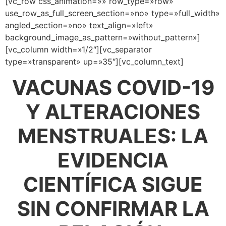
[vc_row css_animation=»» row_type=»row»
use_row_as_full_screen_section=»no» type=»full_width»
angled_section=»no» text_align=»left»
background_image_as_pattern=»without_pattern»]
[vc_column width=»1/2″][vc_separator
type=»transparent» up=»35″][vc_column_text]
VACUNAS COVID-19
Y ALTERACIONES
MENSTRUALES: LA
EVIDENCIA
CIENTÍFICA SIGUE
SIN CONFIRMAR LA