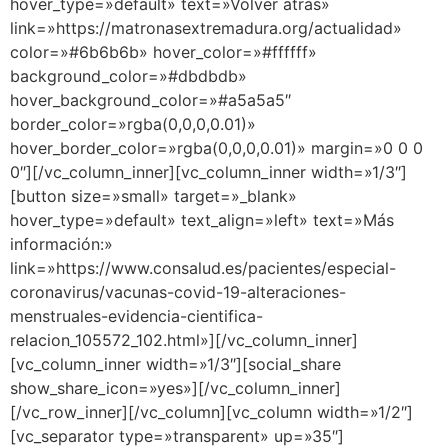
hover_type=»default» text=»Volver atrás»
link=»https://matronasextremadura.org/actualidad»
color=»#6b6b6b» hover_color=»#ffffff»
background_color=»#dbdbdb»
hover_background_color=»#a5a5a5″
border_color=»rgba(0,0,0,0.01)»
hover_border_color=»rgba(0,0,0,0.01)» margin=»0 0 0
0″][/vc_column_inner][vc_column_inner width=»1/3″]
[button size=»small» target=»_blank»
hover_type=»default» text_align=»left» text=»Más
información:»
link=»https://www.consalud.es/pacientes/especial-
coronavirus/vacunas-covid-19-alteraciones-
menstruales-evidencia-cientifica-
relacion_105572_102.html»][/vc_column_inner]
[vc_column_inner width=»1/3″][social_share
show_share_icon=»yes»][/vc_column_inner]
[/vc_row_inner][/vc_column][vc_column width=»1/2″]
[vc_separator type=»transparent» up=»35″]