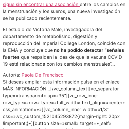
sigue sin encontrar una asociación
entre los cambios en
la menstruación y los sueros, una nueva investigación
se ha publicado recientemente.
El estudio de Victoria Male, investigadora del
departamento de metabolismo, digestión y
reproducción del Imperial College London, coincide con
la EMA y concluye que
no ha podido detectar “señales
fuertes
que respalden la idea de que la vacuna COVID-
19 está relacionada con los cambios menstruales”…
Autor/a:
Paola De Francisco
Si deseas ampliar esta información pulsa en el enlace
MÁS INFORMACIÓN…[/vc_column_text][vc_separator
type=»transparent» up=»35″][vc_row_inner
row_type=»row» type=»full_width» text_align=»center»
css_animation=»»][vc_column_inner width=»1/3″
css=».vc_custom_1521045293872{margin-right: 20px
!important;}»][button size=»small» target=»_self»