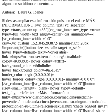
alguna en su último encuentro…
Autor/a: Laura G. Ibañes
Si deseas ampliar esta información pulsa en el enlace MÁS
INFORMACIÓN…[/vc_column_text][vc_separator
type=»transparent» up=»35″][vc_row_inner row_type=»row»
type=»full_width» text_align=»center» css_animation=»»]
[vc_column_inner width=»1/3″
css=».vc_custom_1521045293872{margin-right: 20px
!important;}»][button size=»small» target=»_self»
hover_type=»default» text=»Volver atrás»
link=»https://matronasextremadura.org/actualidad»
color=»#6b6b6b» hover_color=»#ffffff»
background_color=»#dbdbdb»
hover_background_color=»#a5a5a5″
border_color=»rgba(0,0,0,0.01)»
hover_border_color=»rgba(0,0,0,0.01)» margin=»0 0 0 0″]
[/vc_column_inner][vc_column_inner width=»1/3″][button
size=»small» target=»_blank» hover_type=»default»
text_align=»left» text=»Más información:»
link=»https://www.diariomedico.com/medicina/medicina-
preventiva/uno-de-cada-cinco-jovenes-no-uso-ningun-metodo-de-
proteccion-en-su-ultima-relacion-sexual.html?check_logged_in=1″]
[/vc_column_inner][vc_column_inner width=»1/3″][social_share