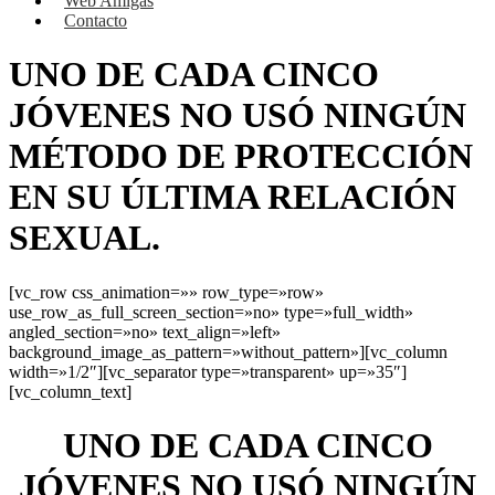
Web Amigas
Contacto
UNO DE CADA CINCO
JÓVENES NO USÓ NINGÚN
MÉTODO DE PROTECCIÓN
EN SU ÚLTIMA RELACIÓN
SEXUAL.
[vc_row css_animation=»» row_type=»row»
use_row_as_full_screen_section=»no» type=»full_width»
angled_section=»no» text_align=»left»
background_image_as_pattern=»without_pattern»][vc_column
width=»1/2″][vc_separator type=»transparent» up=»35″]
[vc_column_text]
UNO DE CADA CINCO
JÓVENES NO USÓ NINGÚN