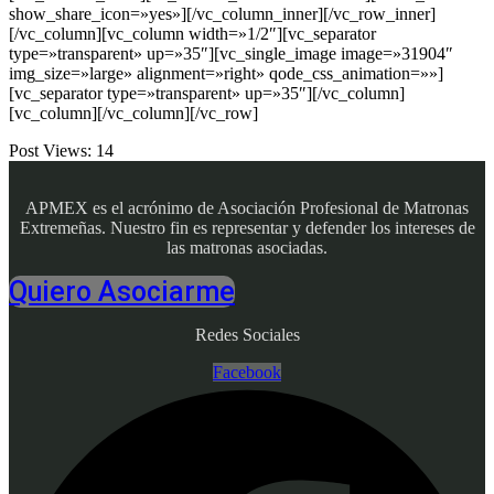
show_share_icon=»yes»][/vc_column_inner][/vc_row_inner]
[/vc_column][vc_column width=»1/2″][vc_separator
type=»transparent» up=»35″][vc_single_image image=»31904″
img_size=»large» alignment=»right» qode_css_animation=»»]
[vc_separator type=»transparent» up=»35″][/vc_column]
[vc_column][/vc_column][/vc_row]
Post Views:
14
APMEX es el acrónimo de Asociación Profesional de Matronas
Extremeñas. Nuestro fin es representar y defender los intereses de
las matronas asociadas.
Quiero Asociarme
Redes Sociales
Facebook