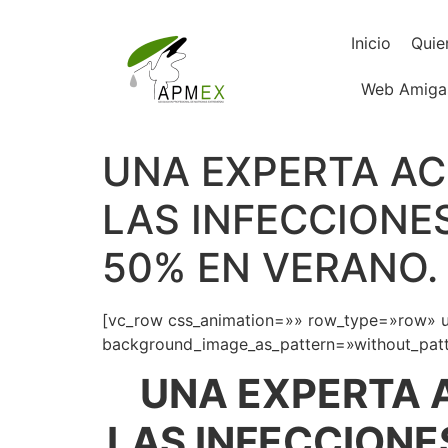
Inicio
Quie
Web Amiga
UNA EXPERTA A
LAS INFECCIONE
50% EN VERANO.
[vc_row css_animation=»» row_type=»row» us
background_image_as_pattern=»without_patte
UNA EXPERTA 
LAS INFECCIONE