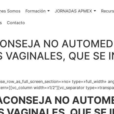
nes Somos
Formación
JORNADAS APMEX
Recurs
s
Contacto
CONSEJA NO AUTOMED
S VAGINALES, QUE SE
e_row_as_full_screen_section=»no» type=»full_width» ang
rn»][vc_column width=»1/2″][vc_separator type=»transpa
ACONSEJA NO AUTOM
S VAGINALES, QUE SE