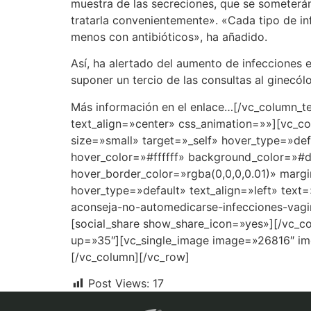
muestra de las secreciones, que se someterá
tratarla convenientemente». «Cada tipo de in
menos con antibióticos», ha añadido.
Así, ha alertado del aumento de infecciones e
suponer un tercio de las consultas al ginec
Más información en el enlace…[/vc_column_t
text_align=»center» css_animation=»»][vc_c
size=»small» target=»_self» hover_type=»def
hover_color=»#ffffff» background_color=»#
hover_border_color=»rgba(0,0,0,0.01)» margi
hover_type=»default» text_align=»left» text
aconseja-no-automedicarse-infecciones-vagi
[social_share show_share_icon=»yes»][/vc_c
up=»35″][vc_single_image image=»26816″ im
[/vc_column][/vc_row]
Post Views:
17