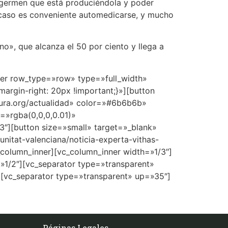
l germen que está produciéndola y poder
n caso es conveniente automedicarse, y mucho
no», que alcanza el 50 por ciento y llega a
ner row_type=»row» type=»full_width»
rgin-right: 20px !important;}»][button
dura.org/actualidad» color=»#6b6b6b»
»rgba(0,0,0,0.01)»
3″][button size=»small» target=»_blank»
nitat-valenciana/noticia-experta-vithas-
column_inner][vc_column_inner width=»1/3″]
»1/2″][vc_separator type=»transparent»
[vc_separator type=»transparent» up=»35″]
Páginas Legales