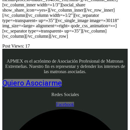
[vc_column_inner width=»1/3″][social_share
show_share_icon=»yes»][/vc_column_inner][/vc_row_inner]
[/vc_column][vc_column width=»1/2″][vc_separator
type=»transparent» up=»35″][vc_single_image image=»30118″
img_size=»large» alignment=»right» qode_css_animation=»»]
[vc_separator type=»transparent» up=»35″][/vc_column]
[vc_column][/vc_column][/vc_row]
Post Views:
17
APMEX es el acrónimo de Asociación Profesional de Matronas
Extremeñas. Nuestro fin es representar y defender los intereses de
las matronas asociadas.
Quiero Asociarme
Redes Sociales
Facebook