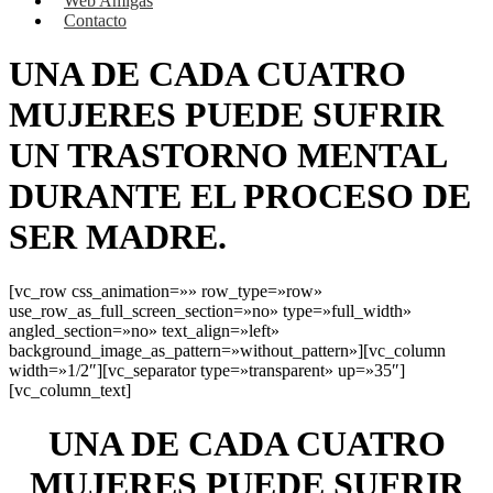
Web Amigas
Contacto
UNA DE CADA CUATRO
MUJERES PUEDE SUFRIR
UN TRASTORNO MENTAL
DURANTE EL PROCESO DE
SER MADRE.
[vc_row css_animation=»» row_type=»row»
use_row_as_full_screen_section=»no» type=»full_width»
angled_section=»no» text_align=»left»
background_image_as_pattern=»without_pattern»][vc_column
width=»1/2″][vc_separator type=»transparent» up=»35″]
[vc_column_text]
UNA DE CADA CUATRO
MUJERES PUEDE SUFRIR