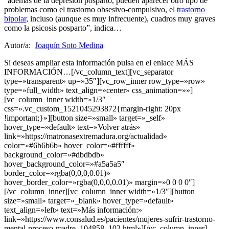
“además de la depresión posparto, pueden aparecer otro tipo de
problemas como el trastorno obsesivo-compulsivo, el
trastorno
bipolar
, incluso (aunque es muy infrecuente), cuadros muy graves
como la psicosis posparto”, indica…
Autor/a:
Joaquín Soto Medina
Si deseas ampliar esta información pulsa en el enlace MÁS
INFORMACIÓN…[/vc_column_text][vc_separator
type=»transparent» up=»35″][vc_row_inner row_type=»row»
type=»full_width» text_align=»center» css_animation=»»]
[vc_column_inner width=»1/3″
css=».vc_custom_1521045293872{margin-right: 20px
!important;}»][button size=»small» target=»_self»
hover_type=»default» text=»Volver atrás»
link=»https://matronasextremadura.org/actualidad»
color=»#6b6b6b» hover_color=»#ffffff»
background_color=»#dbdbdb»
hover_background_color=»#a5a5a5″
border_color=»rgba(0,0,0,0.01)»
hover_border_color=»rgba(0,0,0,0.01)» margin=»0 0 0 0″]
[/vc_column_inner][vc_column_inner width=»1/3″][button
size=»small» target=»_blank» hover_type=»default»
text_align=»left» text=»Más información:»
link=»https://www.consalud.es/pacientes/mujeres-sufrir-trastorno-
mental-proceso-madre_104858_102.html»][/vc_column_inner]