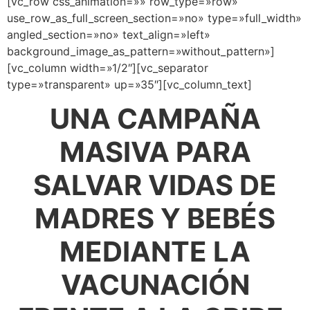
[vc_row css_animation=»» row_type=»row»
use_row_as_full_screen_section=»no» type=»full_width»
angled_section=»no» text_align=»left»
background_image_as_pattern=»without_pattern»]
[vc_column width=»1/2″][vc_separator
type=»transparent» up=»35″][vc_column_text]
UNA CAMPAÑA
MASIVA PARA
SALVAR VIDAS DE
MADRES Y BEBÉS
MEDIANTE LA
VACUNACIÓN