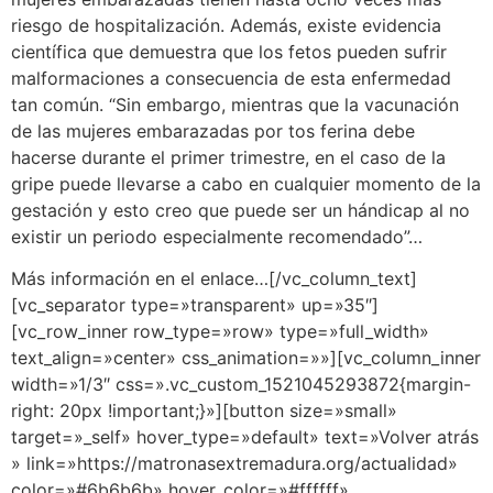
riesgo de hospitalización
.
A
demás
,
existe evidencia
científica que demuestra que los fetos pueden sufrir
malformaciones a consecuencia de esta enfermedad
tan común
. “
Sin embargo, m
ientras que la vacunación
de las mujeres embarazadas por tos
ferina debe
hacerse durante el primer trimestre, en el caso de la
gripe puede llevarse a cabo en cualquier momento de la
gestación y esto creo que puede ser un hándicap al no
existir un periodo especialmente recomendado”…
Más información en el enlace…[/vc_column_text]
[vc_separator type=»transparent» up=»35″]
[vc_row_inner row_type=»row» type=»full_width»
text_align=»center» css_animation=»»][vc_column_inner
width=»1/3″ css=».vc_custom_1521045293872{margin-
right: 20px !important;}»][button size=»small»
target=»_self» hover_type=»default» text=»Volver atrás
» link=»https://matronasextremadura.org/actualidad»
color=»#6b6b6b» hover_color=»#ffffff»