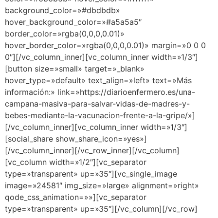
background_color=»#dbdbdb»
hover_background_color=»#a5a5a5″
border_color=»rgba(0,0,0,0.01)»
hover_border_color=»rgba(0,0,0,0.01)» margin=»0 0 0
0″][/vc_column_inner][vc_column_inner width=»1/3″]
[button size=»small» target=»_blank»
hover_type=»default» text_align=»left» text=»Más
información:» link=»https://diarioenfermero.es/una-
campana-masiva-para-salvar-vidas-de-madres-y-
bebes-mediante-la-vacunacion-frente-a-la-gripe/»]
[/vc_column_inner][vc_column_inner width=»1/3″]
[social_share show_share_icon=»yes»]
[/vc_column_inner][/vc_row_inner][/vc_column]
[vc_column width=»1/2″][vc_separator
type=»transparent» up=»35″][vc_single_image
image=»24581″ img_size=»large» alignment=»right»
qode_css_animation=»»][vc_separator
type=»transparent» up=»35″][/vc_column][/vc_row]