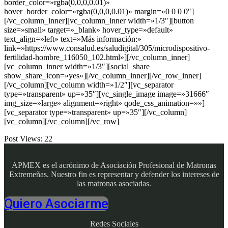
border_color=»rgba(0,0,0,0.01)»
hover_border_color=»rgba(0,0,0,0.01)» margin=»0 0 0 0″]
[/vc_column_inner][vc_column_inner width=»1/3″][button
size=»small» target=»_blank» hover_type=»default»
text_align=»left» text=»Más información:»
link=»https://www.consalud.es/saludigital/305/microdispositivo-
fertilidad-hombre_116050_102.html»][/vc_column_inner]
[vc_column_inner width=»1/3″][social_share
show_share_icon=»yes»][/vc_column_inner][/vc_row_inner]
[/vc_column][vc_column width=»1/2″][vc_separator
type=»transparent» up=»35″][vc_single_image image=»31666″
img_size=»large» alignment=»right» qode_css_animation=»»]
[vc_separator type=»transparent» up=»35″][/vc_column]
[vc_column][/vc_column][/vc_row]
Post Views:
22
APMEX es el acrónimo de Asociación Profesional de Matronas
Extremeñas. Nuestro fin es representar y defender los intereses de
las matronas asociadas.
Quiero Asociarme
Redes Sociales