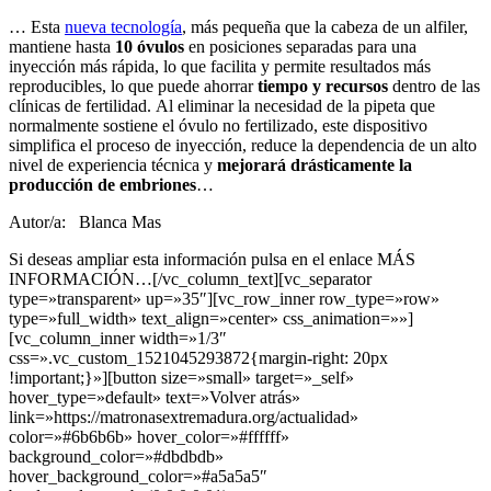
… Esta
nueva tecnología
, más pequeña que la cabeza de un alfiler,
mantiene hasta
10 óvulos
en posiciones separadas para una
inyección más rápida, lo que facilita y permite resultados más
reproducibles, lo que puede ahorrar
tiempo y recursos
dentro de las
clínicas de fertilidad. Al eliminar la necesidad de la pipeta que
normalmente sostiene el óvulo no fertilizado, este dispositivo
simplifica el proceso de inyección, reduce la dependencia de un alto
nivel de experiencia técnica y
mejorará drásticamente la
producción de embriones
…
Autor/a:
Blanca Mas
Si deseas ampliar esta información pulsa en el enlace MÁS
INFORMACIÓN…[/vc_column_text][vc_separator
type=»transparent» up=»35″][vc_row_inner row_type=»row»
type=»full_width» text_align=»center» css_animation=»»]
[vc_column_inner width=»1/3″
css=».vc_custom_1521045293872{margin-right: 20px
!important;}»][button size=»small» target=»_self»
hover_type=»default» text=»Volver atrás»
link=»https://matronasextremadura.org/actualidad»
color=»#6b6b6b» hover_color=»#ffffff»
background_color=»#dbdbdb»
hover_background_color=»#a5a5a5″