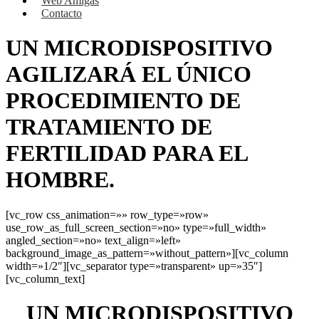
Web Amigas
Contacto
UN MICRODISPOSITIVO
AGILIZARÁ EL ÚNICO
PROCEDIMIENTO DE
TRATAMIENTO DE
FERTILIDAD PARA EL
HOMBRE.
[vc_row css_animation=»» row_type=»row»
use_row_as_full_screen_section=»no» type=»full_width»
angled_section=»no» text_align=»left»
background_image_as_pattern=»without_pattern»][vc_column
width=»1/2″][vc_separator type=»transparent» up=»35″]
[vc_column_text]
UN MICRODISPOSITIVO