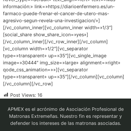
información:» link=»https://diarioenfermero.es/un-
farmaco-puede-frenar-el-cancer-de-utero-mas-
agresivo-segun-revela-una-investigacion/»]
[/vc_column_inner][vc_column_inner width=»1/3″]
[social_share show_share_icon=»yes»]
[/vc_column_inner][/vc_row_inner][/vc_column]
[vc_column width=»1/2″][vc_separator
type=»transparent» up=»35″][vc_single_image
image=»30444″ img_size=»large» alignment=»right»
qode_css_animation=»»][vc_separator
type=»transparent» up=»35″][/vc_column][vc_column]
[/vc_column][/vc_row]
Post Views:
16
APMEX es el acrónimo de Asociación Profesional de
Matronas Extremeñas. Nuestro fin es representar y
defender los intereses de las matronas asociadas.