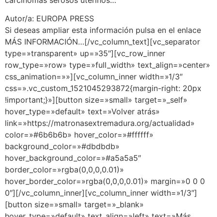
Autor/a: EUROPA PRESS
Si deseas ampliar esta información pulsa en el enlace
MÁS INFORMACIÓN…[/vc_column_text][vc_separator
type=»transparent» up=»35″][vc_row_inner
row_type=»row» type=»full_width» text_align=»center»
css_animation=»»][vc_column_inner width=»1/3″
css=».vc_custom_1521045293872{margin-right: 20px
!important;}»][button size=»small» target=»_self»
hover_type=»default» text=»Volver atrás»
link=»https://matronasextremadura.org/actualidad»
color=»#6b6b6b» hover_color=»#ffffff»
background_color=»#dbdbdb»
hover_background_color=»#a5a5a5″
border_color=»rgba(0,0,0,0.01)»
hover_border_color=»rgba(0,0,0,0.01)» margin=»0 0 0
0″][/vc_column_inner][vc_column_inner width=»1/3″]
[button size=»small» target=»_blank»
hover_type=»default» text_align=»left» text=»Más