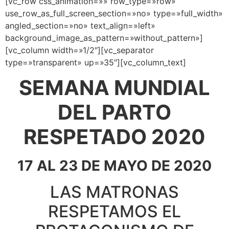
[vc_row css_animation=»» row_type=»row»
use_row_as_full_screen_section=»no» type=»full_width»
angled_section=»no» text_align=»left»
background_image_as_pattern=»without_pattern»]
[vc_column width=»1/2″][vc_separator
type=»transparent» up=»35″][vc_column_text]
SEMANA MUNDIAL
DEL PARTO
RESPETADO 2020
17 AL 23 DE MAYO DE 2020
LAS MATRONAS
RESPETAMOS EL