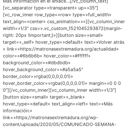
Más informacion en el enlace…[/vc_column_text]
[vc_separator type=»transparent» up=»35″]
[vc_row_inner row_type=»row» type=»full_width»
text_align=»center» css_animation=»»][vc_column_inner
width=»1/3″ css=».vc_custom_1521045293872{margin-
right: 20px !important;}»][button size=»small»
target=»_self» hover_type=»default» text=»Volver atrás
» link=»https://matronasextremadura.org/actualidad»
color=»#6b6b6b» hover_color=»#ffffff»
background_color=»#dbdbdb»
hover_background_color=»#a5a5a5″
border_color=»rgba(0,0,0,0.01)»
hover_border_color=»rgba(0,0,0,0.01)» margin=»0 0 0
0″][/vc_column_inner][vc_column_inner width=»1/3″]
[button size=»small» target=»_blank»
hover_type=»default» text_align=»left» text=»Más
información:»
link=»https://matronasextremadura.org/wp-
content/uploads/2020/05/COMUNICADO-SEMANA-