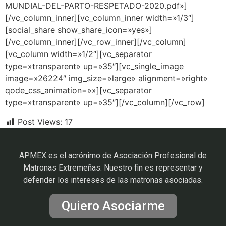
MUNDIAL-DEL-PARTO-RESPETADO-2020.pdf»]
[/vc_column_inner][vc_column_inner width=»1/3″]
[social_share show_share_icon=»yes»]
[/vc_column_inner][/vc_row_inner][/vc_column]
[vc_column width=»1/2″][vc_separator
type=»transparent» up=»35″][vc_single_image
image=»26224″ img_size=»large» alignment=»right»
qode_css_animation=»»][vc_separator
type=»transparent» up=»35″][/vc_column][/vc_row]
Post Views:
17
APMEX es el acrónimo de Asociación Profesional de
Matronas Extremeñas. Nuestro fin es representar y
defender los intereses de las matronas asociadas.
Quiero Asociarme