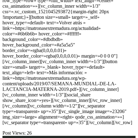
row_type=»row» type=»full_width» text_align=»center»
css_animation=»»][vc_column_inner width=»1/3″
css=».vc_custom_1521045293872{margin-right: 20px
!important;}»][button size=»small» target=»_self»
hover_type=»default» text=»Volver atrás »
link=»https://matronasextremadura.org/actualidad»
color=»#6b6b6b» hover_color=»#ffffff»
background_color=»#dbdbdb»
hover_background_color=»#a5a5a5″
border_color=»rgba(0,0,0,0.01)»
hover_border_color=»rgba(0,0,0,0.01)» margin=»0 0 0 0″]
[/vc_column_inner][vc_column_inner width=»1/3″][button
size=»small» target=»_blank» hover_type=»default»
text_align=»left» text=»Más información: »
link=»https://matronasextremadura.org/wp-
content/uploads/2019/07/SEMANA-MUNDIAL-DE-LA-
LACTANCIA-MATERNA-2019.pdf»][/vc_column_inner]
[vc_column_inner width=»1/3″][social_share
show_share_icon=»yes»][/vc_column_inner][/vc_row_inner]
[/vc_column][vc_column width=»1/2″][vc_separator
type=»transparent» up=»35″][vc_single_image image=»23206″
img_size=»large» alignment=»right» qode_css_animation=»»]
[vc_separator type=»transparent» up=»35″][/vc_column][/vc_row]
Post Views:
26