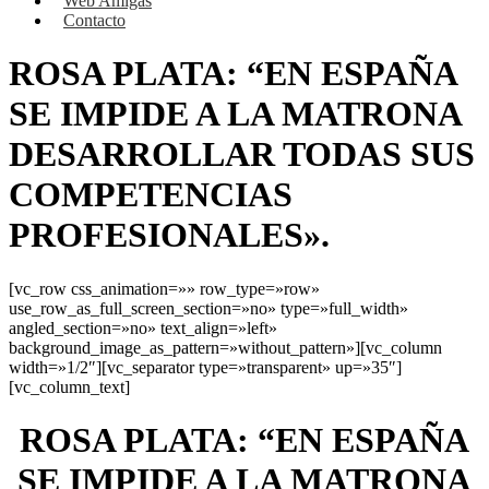
Web Amigas
Contacto
ROSA PLATA: “EN ESPAÑA
SE IMPIDE A LA MATRONA
DESARROLLAR TODAS SUS
COMPETENCIAS
PROFESIONALES».
[vc_row css_animation=»» row_type=»row»
use_row_as_full_screen_section=»no» type=»full_width»
angled_section=»no» text_align=»left»
background_image_as_pattern=»without_pattern»][vc_column
width=»1/2″][vc_separator type=»transparent» up=»35″]
[vc_column_text]
ROSA PLATA: “EN ESPAÑA
SE IMPIDE A LA MATRONA