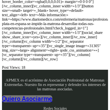
hover_border_color=»rgba(0,0,0,0.01)» margin=»0 0 0 0″]
[/vc_column_inner][vc_column_inner width=»1/3″][button
size=»small» target=»_blank» hover_type=»default»
text_align=»left» text=»Más información:»
link=»https://www.diariomedico.com/enfermeria/matronas/profesion/r
plata-en-espana-se-impide-la-matrona-desarrollar-todas-sus-
competencias-profesionales.html?check_logged_in=1″]
[/vc_column_inner][vc_column_inner width=»1/3″][social_share
show_share_icon=»yes»][/vc_column_inner][/vc_row_inner]
[/vc_column][vc_column width=»1/2″][vc_separator
type=»transparent» up=»35″][vc_single_image image=»31305″
img_size=»large» alignment=»right» qode_css_animation=»»]
[vc_separator type=»transparent» up=»35″][/vc_column]
[vc_column][/vc_column][/vc_row]
Post Views:
18
APMEX es el acrónimo de Asociación Profesional de Matronas
Extremeñas. Nuestro fin es representar y defender los intereses de
las matronas asociadas.
Quiero Asociarme
Redes Sociales