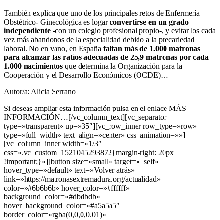
También explica que uno de los principales retos de Enfermería
Obstétrico- Ginecológica es logar
convertirse en un grado
independiente
-con un colegio profesional propio-, y evitar los cada
vez más abandonos de la especialidad debido a la precariedad
laboral. No en vano, en España
faltan más de 1.000 matronas
para alcanzar las ratios adecuadas de 25,9 matronas por cada
1.000 nacimientos
que determina la Organización para la
Cooperación y el Desarrollo Económicos (OCDE)…
Autor/a: Alicia Serrano
Si deseas ampliar esta información pulsa en el enlace MÁS
INFORMACIÓN…[/vc_column_text][vc_separator
type=»transparent» up=»35″][vc_row_inner row_type=»row»
type=»full_width» text_align=»center» css_animation=»»]
[vc_column_inner width=»1/3″
css=».vc_custom_1521045293872{margin-right: 20px
!important;}»][button size=»small» target=»_self»
hover_type=»default» text=»Volver atrás»
link=»https://matronasextremadura.org/actualidad»
color=»#6b6b6b» hover_color=»#ffffff»
background_color=»#dbdbdb»
hover_background_color=»#a5a5a5″
border_color=»rgba(0,0,0,0.01)»