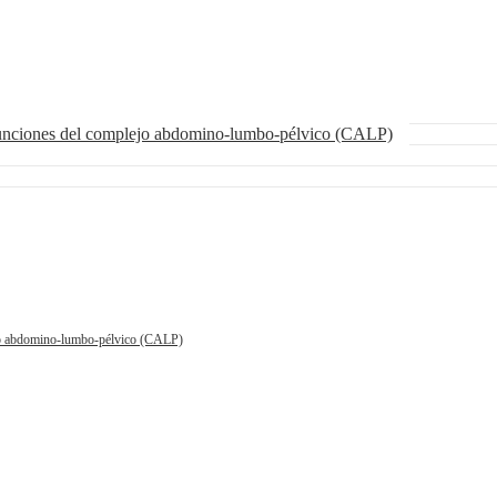
funciones del complejo abdomino-lumbo-pélvico (CALP)
ejo abdomino-lumbo-pélvico (CALP)