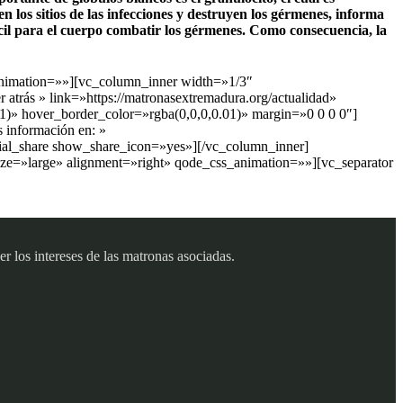
n los sitios de las infecciones y destruyen los gérmenes, informa
icil para el cuerpo combatir los gérmenes. Como consecuencia, la
animation=»»][vc_column_inner width=»1/3″
atrás » link=»https://matronasextremadura.org/actualidad»
)» hover_border_color=»rgba(0,0,0,0.01)» margin=»0 0 0 0″]
 información en: »
cial_share show_share_icon=»yes»][/vc_column_inner]
ze=»large» alignment=»right» qode_css_animation=»»][vc_separator
 los intereses de las matronas asociadas.