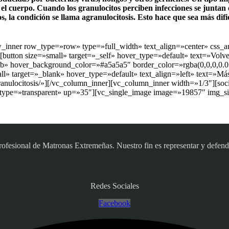
el cuerpo. Cuando los granulocitos perciben infecciones se juntan e
, la condición se llama agranulocitosis. Esto hace que sea más dif
ow_inner row_type=»row» type=»full_width» text_align=»center» css_
tton size=»small» target=»_self» hover_type=»default» text=»Volver 
» hover_background_color=»#a5a5a5″ border_color=»rgba(0,0,0,0.01
l» target=»_blank» hover_type=»default» text_align=»left» text=»Más
ranulocitosis/»][/vc_column_inner][vc_column_inner width=»1/3″][so
 type=»transparent» up=»35″][vc_single_image image=»19857″ img_si
sional de Matronas Extremeñas. Nuestro fin es representar y defender
Redes Sociales
Facebook