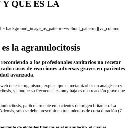
Y QUÉ ES LA
eft» background_image_as_pattern=»without_pattern»][vc_column
es la agranulocitosis
ecomienda a los profesionales sanitarios no recetar
icado casos de reacciones adversas graves en pacientes
 edad avanzada.
web de este organismo, explica que el metamizol es un analgésico y
citosis, y aunque su frecuencia es muy baja es una reacción grave que
nulocitosis, particularmente en pacientes de origen británico. La
Además, solo se debe prescribir en tratamientos de corta duración (7
rtante de glóbulos blancos es el granulocito, el cual es