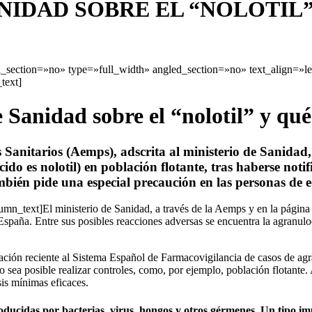
IDAD SOBRE EL “NOLOTIL” 
section=»no» type=»full_width» angled_section=»no» text_align=»l
text]
anidad sobre el “nolotil” y qué 
nitarios (Aemps), adscrita al ministerio de Sanidad, r
 es nolotil) en población flotante, tras haberse notif
mbién pide una especial precaución en las personas de
n_text]El ministerio de Sanidad, a través de la Aemps y en la página 
España. Entre sus posibles reacciones adversas se encuentra la agranulo
ción reciente al Sistema Español de Farmacovigilancia de casos de agra
sea posible realizar controles, como, por ejemplo, población flotante. 
is mínimas eficaces.
ucidas por bacterias, virus, hongos y otros gérmenes. Un tipo impo