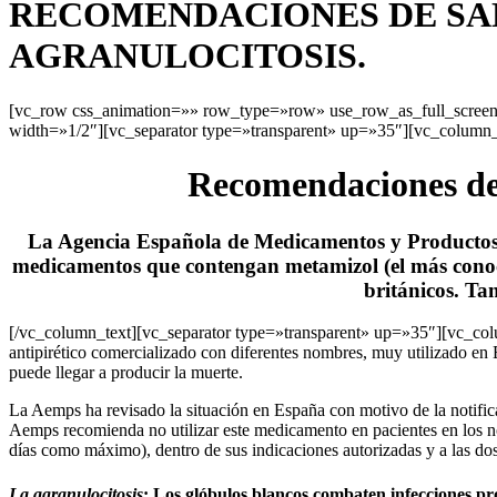
RECOMENDACIONES DE SAN
AGRANULOCITOSIS.
[vc_row css_animation=»» row_type=»row» use_row_as_full_screen_
width=»1/2″][vc_separator type=»transparent» up=»35″][vc_column_
Recomendaciones de S
La Agencia Española de Medicamentos y Productos Sa
medicamentos que contengan metamizol (el más conocido
británicos. Ta
[/vc_column_text][vc_separator type=»transparent» up=»35″][vc_colum
antipirético comercializado con diferentes nombres, muy utilizado en 
puede llegar a producir la muerte.
La Aemps ha revisado la situación en España con motivo de la notifica
Aemps recomienda no utilizar este medicamento en pacientes en los no 
días como máximo), dentro de sus indicaciones autorizadas y a las dos
La agranulocitosis
:
Los glóbulos blancos combaten infecciones prod