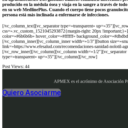
producido en la médula ósea y viaja en la sangre a través de todo 
en su web MedlinePlus. Cuando el cuerpo tiene pocos granulocitos
persona está más inclinada a enfermarse de infecciones.
[/vc_column_text][vc_separator type=»transparent» up=»35″][vc_r
css=».vc_custom_1521045293872{margin-right: 20px !important;}»][bu
color=»#6b6b6b» hover_color=»#ffffff» background_color=»#dbdbdb
[/vc_column_inner][vc_column_inner width=»1/3″][button size=»smal
link=»https://www.efesalud.com/recomendaciones-sanidad-nolotil-ag
[/vc_row_inner][/vc_column][vc_column width=»1/2″][vc_separator
type=»transparent» up=»35″][/vc_column][/vc_row]
Post Views:
44
APMEX es el acrónimo de Asociación Profe
Quiero Asociarme