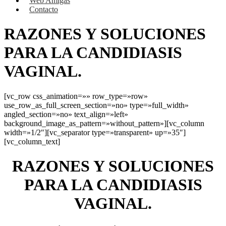
Web Amigas
Contacto
RAZONES Y SOLUCIONES
PARA LA CANDIDIASIS
VAGINAL.
[vc_row css_animation=»» row_type=»row»
use_row_as_full_screen_section=»no» type=»full_width»
angled_section=»no» text_align=»left»
background_image_as_pattern=»without_pattern»][vc_column
width=»1/2″][vc_separator type=»transparent» up=»35″]
[vc_column_text]
RAZONES Y SOLUCIONES
PARA LA CANDIDIASIS
VAGINAL.