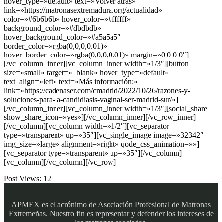
hover_type=»default» text=»Volver atrás»
link=»https://matronasextremadura.org/actualidad»
color=»#6b6b6b» hover_color=»#ffffff»
background_color=»#dbdbdb»
hover_background_color=»#a5a5a5″
border_color=»rgba(0,0,0,0.01)»
hover_border_color=»rgba(0,0,0,0.01)» margin=»0 0 0 0″]
[/vc_column_inner][vc_column_inner width=»1/3″][button
size=»small» target=»_blank» hover_type=»default»
text_align=»left» text=»Más información:»
link=»https://cadenaser.com/cmadrid/2022/10/26/razones-y-
soluciones-para-la-candidiasis-vaginal-ser-madrid-sur/»]
[/vc_column_inner][vc_column_inner width=»1/3″][social_share
show_share_icon=»yes»][/vc_column_inner][/vc_row_inner]
[/vc_column][vc_column width=»1/2″][vc_separator
type=»transparent» up=»35″][vc_single_image image=»32342″
img_size=»large» alignment=»right» qode_css_animation=»»]
[vc_separator type=»transparent» up=»35″][/vc_column]
[vc_column][/vc_column][/vc_row]
Post Views:
12
APMEX es el acrónimo de Asociación Profesional de Matronas
Extremeñas. Nuestro fin es representar y defender los intereses de