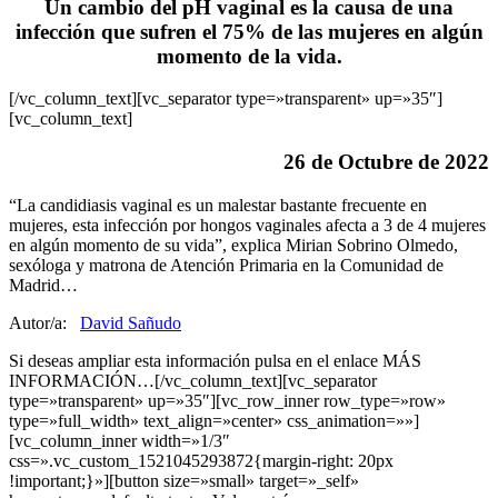
Un cambio del pH vaginal es la causa de una
infección que sufren el 75% de las mujeres en algún
momento de la vida.
[/vc_column_text][vc_separator type=»transparent» up=»35″]
[vc_column_text]
26 de Octubre de 2022
“La candidiasis vaginal es un malestar bastante frecuente en
mujeres, esta infección por hongos vaginales afecta a 3 de 4 mujeres
en algún momento de su vida”, explica Mirian Sobrino Olmedo,
sexóloga y matrona de Atención Primaria en la Comunidad de
Madrid…
Autor/a:
David Sañudo
Si deseas ampliar esta información pulsa en el enlace MÁS
INFORMACIÓN…[/vc_column_text][vc_separator
type=»transparent» up=»35″][vc_row_inner row_type=»row»
type=»full_width» text_align=»center» css_animation=»»]
[vc_column_inner width=»1/3″
css=».vc_custom_1521045293872{margin-right: 20px
!important;}»][button size=»small» target=»_self»