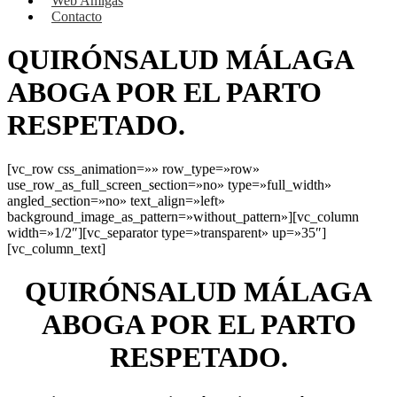
Web Amigas
Contacto
QUIRÓNSALUD MÁLAGA
ABOGA POR EL PARTO
RESPETADO.
[vc_row css_animation=»» row_type=»row»
use_row_as_full_screen_section=»no» type=»full_width»
angled_section=»no» text_align=»left»
background_image_as_pattern=»without_pattern»][vc_column
width=»1/2″][vc_separator type=»transparent» up=»35″]
[vc_column_text]
QUIRÓNSALUD MÁLAGA
ABOGA POR EL PARTO
RESPETADO.