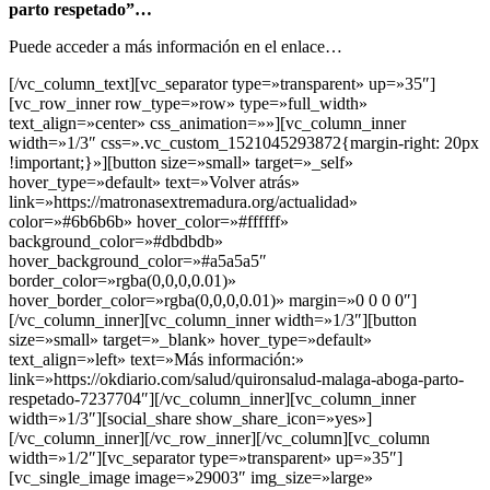
parto respetado”
…
Puede acceder a más información en el enlace…
[/vc_column_text][vc_separator type=»transparent» up=»35″]
[vc_row_inner row_type=»row» type=»full_width»
text_align=»center» css_animation=»»][vc_column_inner
width=»1/3″ css=».vc_custom_1521045293872{margin-right: 20px
!important;}»][button size=»small» target=»_self»
hover_type=»default» text=»Volver atrás»
link=»https://matronasextremadura.org/actualidad»
color=»#6b6b6b» hover_color=»#ffffff»
background_color=»#dbdbdb»
hover_background_color=»#a5a5a5″
border_color=»rgba(0,0,0,0.01)»
hover_border_color=»rgba(0,0,0,0.01)» margin=»0 0 0 0″]
[/vc_column_inner][vc_column_inner width=»1/3″][button
size=»small» target=»_blank» hover_type=»default»
text_align=»left» text=»Más información:»
link=»https://okdiario.com/salud/quironsalud-malaga-aboga-parto-
respetado-7237704″][/vc_column_inner][vc_column_inner
width=»1/3″][social_share show_share_icon=»yes»]
[/vc_column_inner][/vc_row_inner][/vc_column][vc_column
width=»1/2″][vc_separator type=»transparent» up=»35″]
[vc_single_image image=»29003″ img_size=»large»