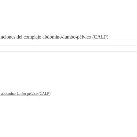
funciones del complejo abdomino-lumbo-pélvico (CALP)
ejo abdomino-lumbo-pélvico (CALP)