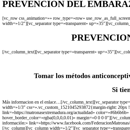
PREVENCION DEL EMBARAZ
[vc_row css_animation=»» row_type=»row» use_row_as_full_screen_
width=»1/2″][vc_separator type=»transparent» up=»35″][vc_column_
PREVENCION
[/vc_column_text][vc_separator type=»transparent» up=»35″][vc_co
Tomar los métodos anticonceptiv
Si tie
Más informacion en el enlace…[/vc_column_text][vc_separator typ
width=»1/3″ css=».vc_custom_1521045293872{margin-right: 20px !imp
link=»https://matronasextremadura.org/actualidad» color=»#6b6b6
hover_border_color=»rgba(0,0,0,0.01)» margin=»0 0 0 0″][/vc_colum
información:» link=»https://www.facebook.com/FederacionMatronas
[/vc_column][vc_column width=»1/2″][vc_separator type=»transpar