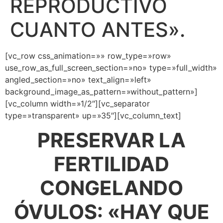
REPRODUCTIVO
CUANTO ANTES».
[vc_row css_animation=»» row_type=»row»
use_row_as_full_screen_section=»no» type=»full_width»
angled_section=»no» text_align=»left»
background_image_as_pattern=»without_pattern»]
[vc_column width=»1/2″][vc_separator
type=»transparent» up=»35″][vc_column_text]
PRESERVAR LA
FERTILIDAD
CONGELANDO
ÓVULOS: «HAY QUE