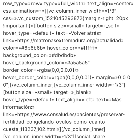
row_type=»row» type=»full_width» text_align=»center»
css_animation=»»][vc_column_inner width=»1/3″
css=».vc_custom_1521045293872{margin-right: 20px
!important;}»][button size=»small» target=»_self»
hover_type=»default» text=»Volver atrás»
link=»https://matronasextremadura.org/actualidad»
color=»#6b6b6b» hover_color=»#ffffff»
background_color=»#dbdbdb»
hover_background_color=»#a5a5a5″
border_color=»rgba(0,0,0,0.01)»
hover_border_color=»rgba(0,0,0,0.01)» margin=»0 0 0
0″][/vc_column_inner][vc_column_inner width=»1/3″]
[button size=»small» target=»_blank»
hover_type=»default» text_align=»left» text=»Más
información:»
link=»https://www.consalud.es/pacientes/preservar-
fertilidad-congelando-ovulos-como-cuanto-
cuesta_118237_102.html»][/vc_column_inner]
[vc_column_inner width=»1/3″][social_share