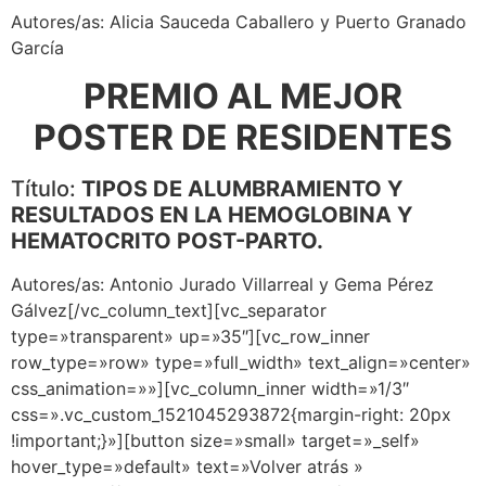
Autores/as: Alicia Sauceda Caballero y Puerto Granado
García
PREMIO AL MEJOR
POSTER DE RESIDENTES
Título:
TIPOS DE ALUMBRAMIENTO Y
RESULTADOS EN LA HEMOGLOBINA Y
HEMATOCRITO POST-PARTO.
Autores/as: Antonio Jurado Villarreal y Gema Pérez
Gálvez[/vc_column_text][vc_separator
type=»transparent» up=»35″][vc_row_inner
row_type=»row» type=»full_width» text_align=»center»
css_animation=»»][vc_column_inner width=»1/3″
css=».vc_custom_1521045293872{margin-right: 20px
!important;}»][button size=»small» target=»_self»
hover_type=»default» text=»Volver atrás »