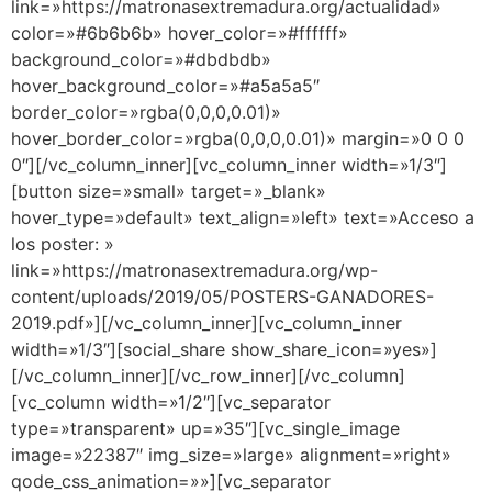
link=»https://matronasextremadura.org/actualidad»
color=»#6b6b6b» hover_color=»#ffffff»
background_color=»#dbdbdb»
hover_background_color=»#a5a5a5″
border_color=»rgba(0,0,0,0.01)»
hover_border_color=»rgba(0,0,0,0.01)» margin=»0 0 0
0″][/vc_column_inner][vc_column_inner width=»1/3″]
[button size=»small» target=»_blank»
hover_type=»default» text_align=»left» text=»Acceso a
los poster: »
link=»https://matronasextremadura.org/wp-
content/uploads/2019/05/POSTERS-GANADORES-
2019.pdf»][/vc_column_inner][vc_column_inner
width=»1/3″][social_share show_share_icon=»yes»]
[/vc_column_inner][/vc_row_inner][/vc_column]
[vc_column width=»1/2″][vc_separator
type=»transparent» up=»35″][vc_single_image
image=»22387″ img_size=»large» alignment=»right»
qode_css_animation=»»][vc_separator