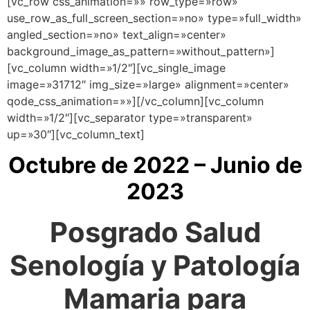
[vc_row css_animation=»» row_type=»row»
use_row_as_full_screen_section=»no» type=»full_width»
angled_section=»no» text_align=»center»
background_image_as_pattern=»without_pattern»]
[vc_column width=»1/2″][vc_single_image
image=»31712″ img_size=»large» alignment=»center»
qode_css_animation=»»][/vc_column][vc_column
width=»1/2″][vc_separator type=»transparent»
up=»30″][vc_column_text]
Octubre de 2022 – Junio de
2023
Posgrado Salud
Senología y Patología
Mamaria para