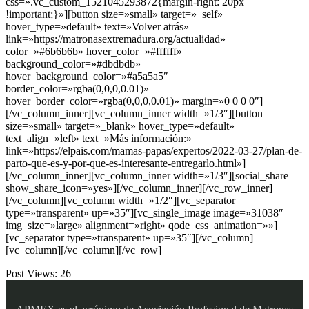
css=».vc_custom_1521045293872{margin-right: 20px
!important;}»][button size=»small» target=»_self»
hover_type=»default» text=»Volver atrás»
link=»https://matronasextremadura.org/actualidad»
color=»#6b6b6b» hover_color=»#ffffff»
background_color=»#dbdbdb»
hover_background_color=»#a5a5a5″
border_color=»rgba(0,0,0,0.01)»
hover_border_color=»rgba(0,0,0,0.01)» margin=»0 0 0 0″]
[/vc_column_inner][vc_column_inner width=»1/3″][button
size=»small» target=»_blank» hover_type=»default»
text_align=»left» text=»Más información:»
link=»https://elpais.com/mamas-papas/expertos/2022-03-27/plan-de-
parto-que-es-y-por-que-es-interesante-entregarlo.html»]
[/vc_column_inner][vc_column_inner width=»1/3″][social_share
show_share_icon=»yes»][/vc_column_inner][/vc_row_inner]
[/vc_column][vc_column width=»1/2″][vc_separator
type=»transparent» up=»35″][vc_single_image image=»31038″
img_size=»large» alignment=»right» qode_css_animation=»»]
[vc_separator type=»transparent» up=»35″][/vc_column]
[vc_column][/vc_column][/vc_row]
Post Views:
26