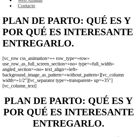
Web Amigas
Contacto
PLAN DE PARTO: QUÉ ES Y
POR QUÉ ES INTERESANTE
ENTREGARLO.
[vc_row css_animation=»» row_type=»row»
use_row_as_full_screen_section=»no» type=»full_width»
angled_section=»no» text_align=»left»
background_image_as_pattern=»without_pattern»][vc_column
width=»1/2″][vc_separator type=»transparent» up=»35″]
[vc_column_text]
PLAN DE PARTO: QUÉ ES Y
POR QUÉ ES INTERESANTE
ENTREGARLO.