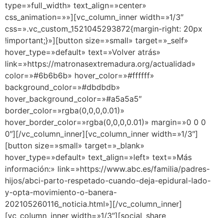
type=»full_width» text_align=»center»
css_animation=»»][vc_column_inner width=»1/3″
css=».vc_custom_1521045293872{margin-right: 20px
!important;}»][button size=»small» target=»_self»
hover_type=»default» text=»Volver atrás»
link=»https://matronasextremadura.org/actualidad»
color=»#6b6b6b» hover_color=»#ffffff»
background_color=»#dbdbdb»
hover_background_color=»#a5a5a5″
border_color=»rgba(0,0,0,0.01)»
hover_border_color=»rgba(0,0,0,0.01)» margin=»0 0 0
0″][/vc_column_inner][vc_column_inner width=»1/3″]
[button size=»small» target=»_blank»
hover_type=»default» text_align=»left» text=»Más
información:» link=»https://www.abc.es/familia/padres-
hijos/abci-parto-respetado-cuando-deja-epidural-lado-
y-opta-movimiento-o-banera-
202105260116_noticia.html»][/vc_column_inner]
[vc_column_inner width=»1/3″][social_share