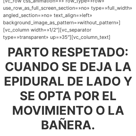
[vc_row css_animation=»» row_type=»row»
use_row_as_full_screen_section=»no» type=»full_width»
angled_section=»no» text_align=»left»
background_image_as_pattern=»without_pattern»]
[vc_column width=»1/2″][vc_separator
type=»transparent» up=»35″][vc_column_text]
PARTO RESPETADO:
CUANDO SE DEJA LA
EPIDURAL DE LADO Y
SE OPTA POR EL
MOVIMIENTO O LA
BAÑERA.