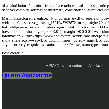
«La salud íntima femenina siempre ha estado relegada a un segundo pl
debe ver como tal, además de informar y concienciar a las mujeres des
Más información en el enlace…[/vc_column_text][vc_separator typ
width=»1/3″ css=».vc_custom_1521045293872{margin-right: 20px !imp
link=»https://matronasextremadura.org/actualidad» color=»#6b6b6
hover_border_color=»rgba(0,0,0,0.01)» margin=»0 0 0 0″][/vc_colum
información:» link=»https://www.abc.es/familia/vida-sana/abci-par
show_share_icon=»yes»][/vc_column_inner][/vc_row_inner][/vc_col
alignment=»right» qode_css_animation=»»][vc_separator type=»tran
Post Views:
21
APMEX es el acrónimo de Asociación Profe
Quiero Asociarme