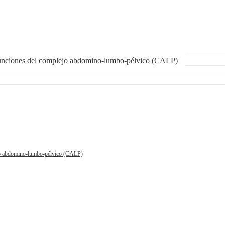
funciones del complejo abdomino-lumbo-pélvico (CALP)
ejo abdomino-lumbo-pélvico (CALP)