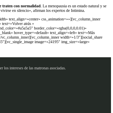
e traten con normalidad
. La menopausia es un estado natural y se
ivirse en silencio», afirman los expertos de Intimina.
dth» text_align=»center» css_animation=»»][vc_column_inner
 text=»Volver atrás »
nd_color=»#a5a5a5″ border_color=»rgba(0,0,0,0.01)»
_blank» hover_type=»default» text_align=»left» text=»Más
][/vc_column_inner][vc_column_inner width=»1/3″][social_share
35″][vc_single_image image=»24195″ img_size=»large»
 los intereses de las matronas asociadas.