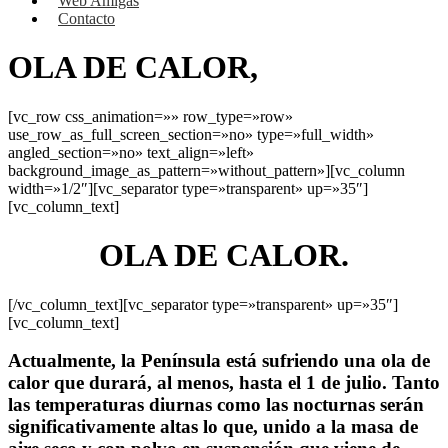
Web Amigas
Contacto
OLA DE CALOR,
[vc_row css_animation=»» row_type=»row»
use_row_as_full_screen_section=»no» type=»full_width»
angled_section=»no» text_align=»left»
background_image_as_pattern=»without_pattern»][vc_column
width=»1/2″][vc_separator type=»transparent» up=»35″]
[vc_column_text]
OLA DE CALOR
.
[/vc_column_text][vc_separator type=»transparent» up=»35″]
[vc_column_text]
Actualmente, la Península está sufriendo una
ola de
calor
que durará, al menos, hasta el 1 de julio. Tanto
las temperaturas diurnas como las nocturnas serán
significativamente altas lo que, unido a la masa de