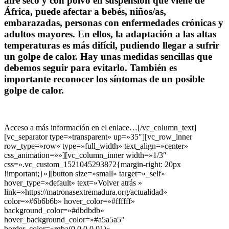
aire seco y con polvo en suspensión que viene de
África,
puede afectar a bebés, niños/as,
embarazadas,
personas con enfermedades crónicas y
adultos mayores. En ellos, la adaptación a las altas
temperaturas es más difícil, pudiendo llegar a sufrir
un
golpe de calor
. Hay unas medidas sencillas que
debemos seguir para evitarlo. También es
importante reconocer los síntomas de un posible
golpe de calor.
Acceso a más información en el enlace…[/vc_column_text]
[vc_separator type=»transparent» up=»35″][vc_row_inner
row_type=»row» type=»full_width» text_align=»center»
css_animation=»»][vc_column_inner width=»1/3″
css=».vc_custom_1521045293872{margin-right: 20px
!important;}»][button size=»small» target=»_self»
hover_type=»default» text=»Volver atrás »
link=»https://matronasextremadura.org/actualidad»
color=»#6b6b6b» hover_color=»#ffffff»
background_color=»#dbdbdb»
hover_background_color=»#a5a5a5″
border_color=»rgba(0,0,0,0.01)»