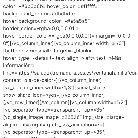
color=»#6b6b6b» hover_color=»#ffffff»
background_color=»#dbdbdb»
hover_background_color=»#a5a5a5″
border_color=»rgba(0,0,0,0.01)»
hover_border_color=»rgba(0,0,0,0.01)» margin=»0 0 0
0″][/vc_column_inner][vc_column_inner width=»1/3″]
[button size=»small» target=»_blank»
hover_type=»default» text_align=»left» text=»Más
información:»
link=»https://saludextremadura.ses.es/ventanafamilia/co
content=ola-de-calor»][/vc_column_inner]
[vc_column_inner width=»1/3″][social_share
show_share_icon=»yes»][/vc_column_inner]
[/vc_row_inner][/vc_column][vc_column width=»1/2″]
[vc_separator type=»transparent» up=»35″]
[vc_single_image image=»26526″ img_size=»large»
alignment=»right» qode_css_animation=»»]
[vc_separator type=»transparent» up=»35″]