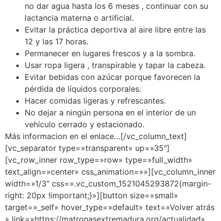
no dar agua hasta los 6 meses , continuar con su
lactancia materna o artificial.
Evitar la práctica deportiva al aire libre entre las
12 y las 17 horas.
Permanecer en lugares frescos y a la sombra.
Usar ropa ligera , transpirable y tapar la cabeza.
Evitar bebidas con azúcar porque favorecen la
pérdida de líquidos corporales.
Hacer comidas ligeras y refrescantes.
No dejar a ningún persona en el interior de un
vehículo cerrado y estacionado.
Más informacion en el enlace…[/vc_column_text]
[vc_separator type=»transparent» up=»35″]
[vc_row_inner row_type=»row» type=»full_width»
text_align=»center» css_animation=»»][vc_column_inner
width=»1/3″ css=».vc_custom_1521045293872{margin-
right: 20px !important;}»][button size=»small»
target=»_self» hover_type=»default» text=»Volver atrás
» link=»https://matronasextremadura.org/actualidad»