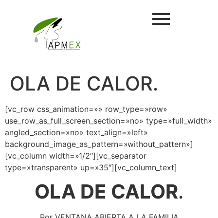
OLA DE CALOR.
[vc_row css_animation=»» row_type=»row»
use_row_as_full_screen_section=»no» type=»full_width»
angled_section=»no» text_align=»left»
background_image_as_pattern=»without_pattern»]
[vc_column width=»1/2″][vc_separator
type=»transparent» up=»35″][vc_column_text]
OLA DE CALOR
.
Por VENTANA ABIERTA A LA FAMILIA