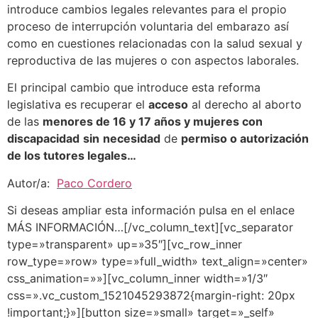
introduce cambios legales relevantes para el propio
proceso de interrupción voluntaria del embarazo así
como en cuestiones relacionadas con la salud sexual y
reproductiva de las mujeres o con aspectos laborales.
El principal cambio que introduce esta reforma
legislativa es recuperar el
acceso
al derecho al aborto
de las
menores de 16 y 17 años y mujeres con
discapacidad
sin
necesidad
de
permiso o autorización
de los tutores legales…
Autor/a:
Paco Cordero
Si deseas ampliar esta información pulsa en el enlace
MÁS INFORMACIÓN…[/vc_column_text][vc_separator
type=»transparent» up=»35″][vc_row_inner
row_type=»row» type=»full_width» text_align=»center»
css_animation=»»][vc_column_inner width=»1/3″
css=».vc_custom_1521045293872{margin-right: 20px
!important;}»][button size=»small» target=»_self»