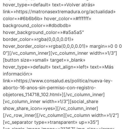
hover_type=»default» text=»Volver atrás»
link=»https://matronasextremadura.org/actualidad»
color=»#6b6b6b» hover_color=»#ffffff»
background_color=»#dbdbdb»
hover_background_color=»#a5a5a5″
border_color=»rgba(0,0,0,0.01)»
hover_border_color=»rgba(0,0,0,0.01)» margin=»0 0 0
0″][/vc_column_inner][vc_column_inner width=»1/3″]
[button size=»small» target=»_blank»
hover_type=»default» text_align=»left» text=»Más
información:»
link=»https://www.consalud.es/politica/nueva-ley-
aborto-16-anos-sin-permiso-con-registro-
objetores_114718_102.html»][/vc_column_inner]
[vc_column_inner width=»1/3″][social_share
show_share_icon=»yes»][/vc_column_inner]
[/vc_row_inner][/vc_column][vc_column width=»1/2″]
[vc_separator type=»transparent» up=»35″]
[vc_single_image image=»31357″ img_size=»large»