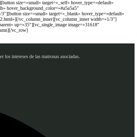
button size=»small» target=»_self» hover_type=»default»
dbdb» hover_background_color=»#a5a5a5″
3″][button size=»small» target=»_blank» hover_type=»default»
_102.html»][/vc_column_inner][vc_column_inner width=»1/3″]
sparent» up=»35″][vc_single_image image=»31618″
lumn][/vc_row]
 los intereses de las matronas asociadas.