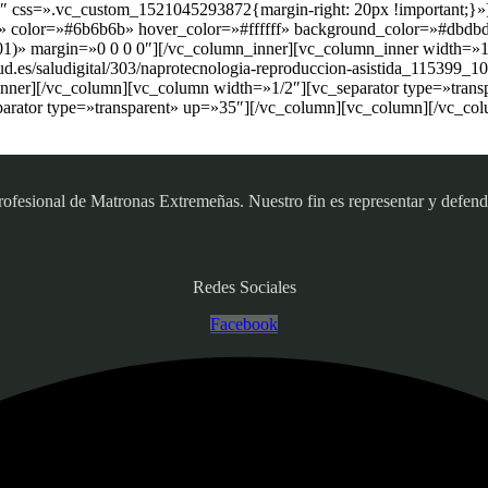
″ css=».vc_custom_1521045293872{margin-right: 20px !important;}»][
idad» color=»#6b6b6b» hover_color=»#ffffff» background_color=»#db
.01)» margin=»0 0 0 0″][/vc_column_inner][vc_column_inner width=»1/
lud.es/saludigital/303/naprotecnologia-reproduccion-asistida_115399
inner][/vc_column][vc_column width=»1/2″][vc_separator type=»tran
parator type=»transparent» up=»35″][/vc_column][vc_column][/vc_co
sional de Matronas Extremeñas. Nuestro fin es representar y defender
Redes Sociales
Facebook