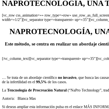
NAPROTECNOLOGÍA, UNA T
[vc_row css_animation=»» row_type=»row» use_row_as_full_screen_
width=»1/2″][vc_separator type=»transparent» up=»35″][vc_column_
NAPROTECNOLOGÍA, UNA 
Este método, se centra en realizar un abordaje cientí
[/vc_column_text][vc_separator type=»transparent» up=»35″][vc_co
… Se trata de un abordaje científico
no invasivo
, que busca las causas
de la infertilidad en el
99,5%
de los casos.
La
Tencnología de Procreación Natural
(“NaPro Technology”, trad
Autor/a:
Blanca Mas
Si deseas ampliar esta información pulsa en el enlace MÁS INFO