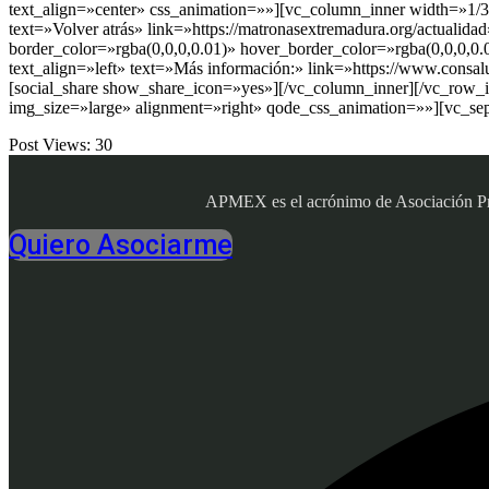
text_align=»center» css_animation=»»][vc_column_inner width=»1/3
text=»Volver atrás» link=»https://matronasextremadura.org/actual
border_color=»rgba(0,0,0,0.01)» hover_border_color=»rgba(0,0,0,0
text_align=»left» text=»Más información:» link=»https://www.consa
[social_share show_share_icon=»yes»][/vc_column_inner][/vc_row_
img_size=»large» alignment=»right» qode_css_animation=»»][vc_se
Post Views:
30
APMEX es el acrónimo de Asociación Profe
Quiero Asociarme