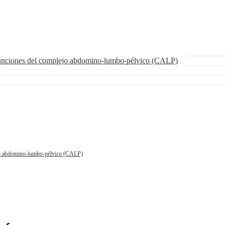
funciones del complejo abdomino-lumbo-pélvico (CALP)
ejo abdomino-lumbo-pélvico (CALP)