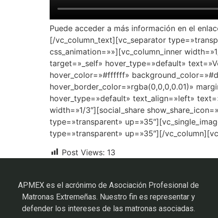
Puede acceder a más información en el enla
[/vc_column_text][vc_separator type=»trans
css_animation=»»][vc_column_inner width=»1
target=»_self» hover_type=»default» text=»
hover_color=»#ffffff» background_color=»#
hover_border_color=»rgba(0,0,0,0.01)» margi
hover_type=»default» text_align=»left» text
width=»1/3″][social_share show_share_icon=»
type=»transparent» up=»35″][vc_single_ima
type=»transparent» up=»35″][/vc_column][v
Post Views:
13
APMEX es el acrónimo de Asociación Profesional de
Matronas Extremeñas. Nuestro fin es representar y
defender los intereses de las matronas asociadas.