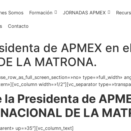
nes Somos
Formación
JORNADAS APMEX
Recurs
s
Contacto
esidenta de APMEX en e
DE LA MATRONA.
e_row_as_full_screen_section=»no» type=»full_width» ang
rn»][vc_column width=»1/2″][vc_separator type=»transpa
 la Presidenta de APME
RNACIONAL DE LA MAT
parent» up=»35″][vc_column_text]