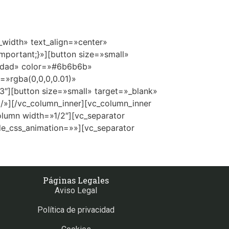
width» text_align=»center»
mportant;}»][button size=»small»
alidad» color=»#6b6b6b»
»rgba(0,0,0,0.01)»
3″][button size=»small» target=»_blank»
g/»][/vc_column_inner][vc_column_inner
olumn width=»1/2″][vc_separator
e_css_animation=»»][vc_separator
Páginas Legales
Aviso Legal
Política de privacidad