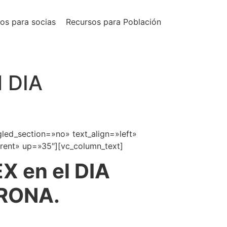
os para socias
Recursos para Población
l DIA
led_section=»no» text_align=»left»
rent» up=»35″][vc_column_text]
X en el DIA
RONA.