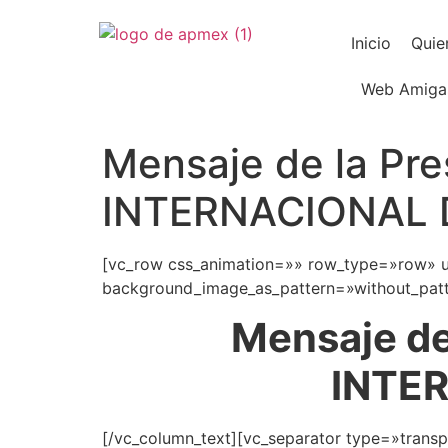
Inicio
Quie
Web Amiga
Mensaje de la Pr
INTERNACIONAL 
[vc_row css_animation=»» row_type=»row» us
background_image_as_pattern=»without_patte
Mensaje de
INTE
[/vc_column_text][vc_separator type=»trans