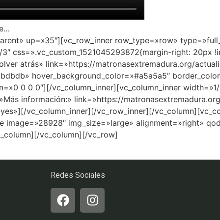
ce…
parent» up=»35″][vc_row_inner row_type=»row» type=»full_
/3″ css=».vc_custom_1521045293872{margin-right: 20px !i
Volver atrás» link=»https://matronasextremadura.org/actu
dbdbdb» hover_background_color=»#a5a5a5″ border_color=
n=»0 0 0 0″][/vc_column_inner][vc_column_inner width=»1/
=»Más información:» link=»https://matronasextremadura.or
yes»][/vc_column_inner][/vc_row_inner][/vc_column][vc_c
ge image=»28928″ img_size=»large» alignment=»right» qod
c_column][/vc_column][/vc_row]
Redes Sociales