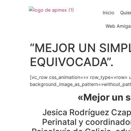
Inicio
Quie
Web Amiga
“MEJOR UN SIMP
EQUIVOCADA”.
[vc_row css_animation=»» row_type=»row» us
background_image_as_pattern=»without_patte
«Mejor un s
Jesica Rodríguez Czapl
Perinatal y coordinador