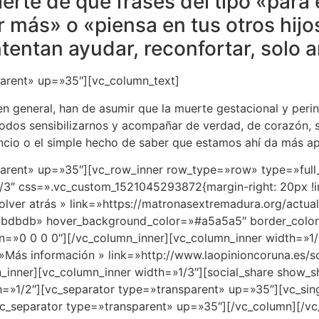
ierte de que frases del tipo «para
r más» o «piensa en tus otros hij
tentan ayudar, reconfortar, solo 
parent» up=»35″][vc_column_text]
 en general, han de asumir que la muerte gestacional y peri
todos sensibilizarnos y acompañar de verdad, de corazón, 
ncio o el simple hecho de saber que estamos ahí da más 
parent» up=»35″][vc_row_inner row_type=»row» type=»full_
/3″ css=».vc_custom_1521045293872{margin-right: 20px !i
olver atrás » link=»https://matronasextremadura.org/act
dbdbdb» hover_background_color=»#a5a5a5″ border_color=
n=»0 0 0 0″][/vc_column_inner][vc_column_inner width=»1/
=»Más información » link=»http://www.laopinioncoruna.es
_inner][vc_column_inner width=»1/3″][social_share show_s
h=»1/2″][vc_separator type=»transparent» up=»35″][vc_si
c_separator type=»transparent» up=»35″][/vc_column][/v