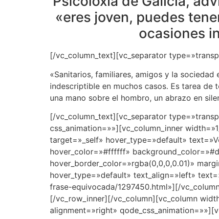
Psicoloxía de Galicia, adv
«eres joven, puedes tene
ocasiones in
[/vc_column_text][vc_separator type=»trans
«Sanitarios, familiares, amigos y la sociedad
indescriptible en muchos casos. Es tarea de 
una mano sobre el hombro, un abrazo en sile
[/vc_column_text][vc_separator type=»trans
css_animation=»»][vc_column_inner width=»1
target=»_self» hover_type=»default» text=»V
hover_color=»#ffffff» background_color=»#
hover_border_color=»rgba(0,0,0,0.01)» margi
hover_type=»default» text_align=»left» text
frase-equivocada/1297450.html»][/vc_column
[/vc_row_inner][/vc_column][vc_column widt
alignment=»right» qode_css_animation=»»][v