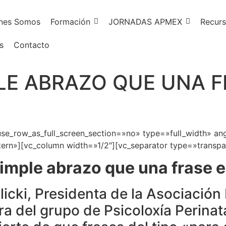
nes Somos
Formación
JORNADAS APMEX
Recurs
s
Contacto
LE ABRAZO QUE UNA 
e_row_as_full_screen_section=»no» type=»full_width» ang
rn»][vc_column width=»1/2″][vc_separator type=»transpa
imple abrazo que una frase
icki, Presidenta de la Asociación
a del grupo de Psicoloxía Perinata