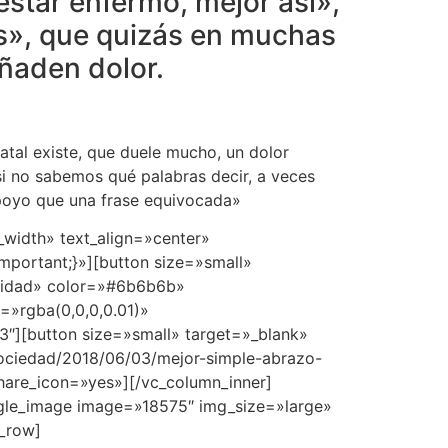
 estar enfermo, mejor así»,
os», que quizás en muchas
añaden dolor.
natal existe, que duele mucho, un dolor
si no sabemos qué palabras decir, a veces
apoyo que una frase equivocada»
width» text_align=»center»
mportant;}»][button size=»small»
ualidad» color=»#6b6b6b»
»rgba(0,0,0,0.01)»
3″][button size=»small» target=»_blank»
/sociedad/2018/06/03/mejor-simple-abrazo-
hare_icon=»yes»][/vc_column_inner]
ngle_image image=»18575″ img_size=»large»
c_row]