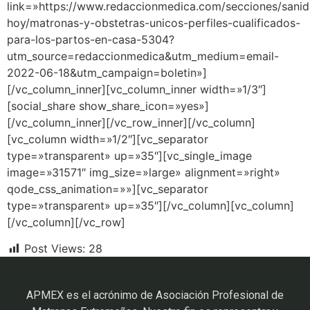
link=»https://www.redaccionmedica.com/secciones/sani
hoy/matronas-y-obstetras-unicos-perfiles-cualificados-
para-los-partos-en-casa-5304?
utm_source=redaccionmedica&utm_medium=email-
2022-06-18&utm_campaign=boletin»]
[/vc_column_inner][vc_column_inner width=»1/3″]
[social_share show_share_icon=»yes»]
[/vc_column_inner][/vc_row_inner][/vc_column]
[vc_column width=»1/2″][vc_separator
type=»transparent» up=»35″][vc_single_image
image=»31571″ img_size=»large» alignment=»right»
qode_css_animation=»»][vc_separator
type=»transparent» up=»35″][/vc_column][vc_column]
[/vc_column][/vc_row]
Post Views:
28
APMEX es el acrónimo de Asociación Profesional de