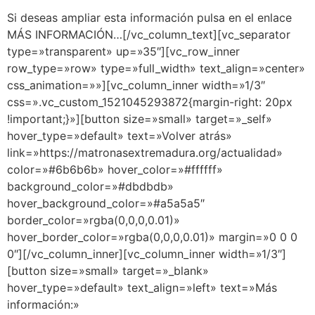
Si deseas ampliar esta información pulsa en el enlace
MÁS INFORMACIÓN…[/vc_column_text][vc_separator
type=»transparent» up=»35″][vc_row_inner
row_type=»row» type=»full_width» text_align=»center»
css_animation=»»][vc_column_inner width=»1/3″
css=».vc_custom_1521045293872{margin-right: 20px
!important;}»][button size=»small» target=»_self»
hover_type=»default» text=»Volver atrás»
link=»https://matronasextremadura.org/actualidad»
color=»#6b6b6b» hover_color=»#ffffff»
background_color=»#dbdbdb»
hover_background_color=»#a5a5a5″
border_color=»rgba(0,0,0,0.01)»
hover_border_color=»rgba(0,0,0,0.01)» margin=»0 0 0
0″][/vc_column_inner][vc_column_inner width=»1/3″]
[button size=»small» target=»_blank»
hover_type=»default» text_align=»left» text=»Más
información:»