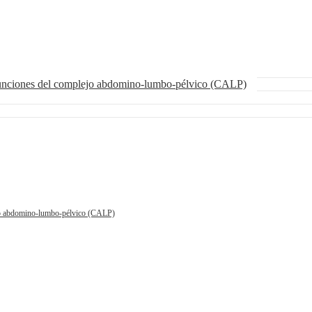
funciones del complejo abdomino-lumbo-pélvico (CALP)
ejo abdomino-lumbo-pélvico (CALP)