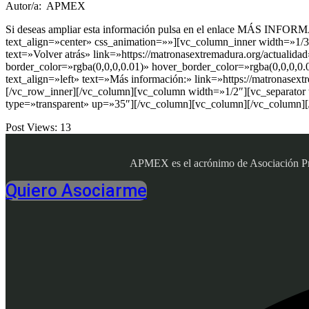
Autor/a: APMEX
Si deseas ampliar esta información pulsa en el enlace MÁS INFO
text_align=»center» css_animation=»»][vc_column_inner width=»1/3
text=»Volver atrás» link=»https://matronasextremadura.org/actual
border_color=»rgba(0,0,0,0.01)» hover_border_color=»rgba(0,0,0,0
text_align=»left» text=»Más información:» link=»https://matronase
[/vc_row_inner][/vc_column][vc_column width=»1/2″][vc_separator
type=»transparent» up=»35″][/vc_column][vc_column][/vc_column]
Post Views:
13
APMEX es el acrónimo de Asociación Profe
Quiero Asociarme