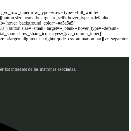
″][vc_row_inner row_type=»row» type=»full_width»
button size=»small» target=»_self» hover_type=»default»
dbdb» hover_background_color=»#a5a5a5″
3″][button size=»small» target=»_blank» hover_type=»default»
ocial_share show_share_icon=»yes»][/vc_column_inner]
ze=»large» alignment=»right» qode_css_animation=»»][vc_separator
 los intereses de las matronas asociadas.