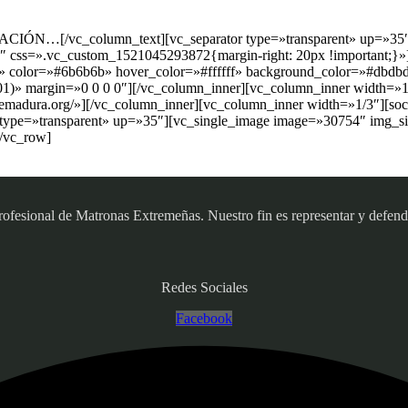
RMACIÓN…[/vc_column_text][vc_separator type=»transparent» up=»35
″ css=».vc_custom_1521045293872{margin-right: 20px !important;}»][
idad» color=»#6b6b6b» hover_color=»#ffffff» background_color=»#db
.01)» margin=»0 0 0 0″][/vc_column_inner][vc_column_inner width=»1/
xtremadura.org/»][/vc_column_inner][vc_column_inner width=»1/3″][s
 type=»transparent» up=»35″][vc_single_image image=»30754″ img_si
[/vc_row]
sional de Matronas Extremeñas. Nuestro fin es representar y defender
Redes Sociales
Facebook