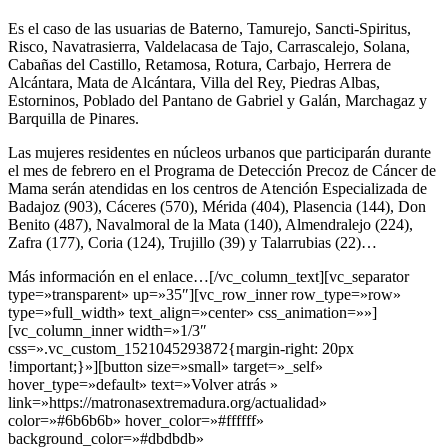
Es el caso de las usuarias de Baterno, Tamurejo, Sancti-Spiritus,
Risco, Navatrasierra, Valdelacasa de Tajo, Carrascalejo, Solana,
Cabañas del Castillo, Retamosa, Rotura, Carbajo, Herrera de
Alcántara, Mata de Alcántara, Villa del Rey, Piedras Albas,
Estorninos, Poblado del Pantano de Gabriel y Galán, Marchagaz y
Barquilla de Pinares.
Las mujeres residentes en núcleos urbanos que participarán durante
el mes de febrero en el Programa de Detección Precoz de Cáncer de
Mama serán atendidas en los centros de Atención Especializada de
Badajoz (903), Cáceres (570), Mérida (404), Plasencia (144), Don
Benito (487), Navalmoral de la Mata (140), Almendralejo (224),
Zafra (177), Coria (124), Trujillo (39) y Talarrubias (22)…
Más información en el enlace…[/vc_column_text][vc_separator
type=»transparent» up=»35″][vc_row_inner row_type=»row»
type=»full_width» text_align=»center» css_animation=»»]
[vc_column_inner width=»1/3″
css=».vc_custom_1521045293872{margin-right: 20px
!important;}»][button size=»small» target=»_self»
hover_type=»default» text=»Volver atrás »
link=»https://matronasextremadura.org/actualidad»
color=»#6b6b6b» hover_color=»#ffffff»
background_color=»#dbdbdb»