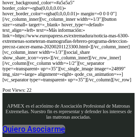
hover_background_color=»#a5a5a5″
border_color=»rgba(0,0,0,0.01)»
hover_border_color=»rgba(0,0,0,0.01)» margin=»0 0 0 0″]
[/vc_column_inner][vc_column_inner width=»1/3″][button
size=»small» target=»_blank» hover_type=»default»
text_align=»left» text=»Más información:»
link=»https://www.europapress.es/extremadura/noticia-mas-6300-
extremenas-someteran-mamografias-febrero-programa-deteccion-
precoz-cancer-mama-20200201123300.html»][/vc_column_inner]
[vc_column_inner width=»1/3″][social_share
show_share_icon=»yes»][/vc_column_inner][/vc_row_inner]
[/vc_column][vc_column width=»1/2″][vc_separator
type=»transparent» up=»35″][vc_single_image image=»24899″
img_size=»large» alignment=»right» qode_css_animation=»»]
[vc_separator type=»transparent» up=»35″][/vc_column][/vc_row]
Post Views:
22
APMEX es el acrónimo de Asociación Profesional de Matronas
Extremeñas. Nuestro fin es representar y defender los intereses de
las matronas asociadas.
Quiero Asociarme