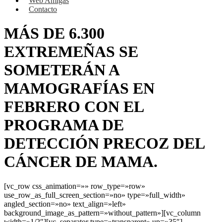
Web Amigas
Contacto
MÁS DE 6.300
EXTREMEÑAS SE
SOMETERÁN A
MAMOGRAFÍAS EN
FEBRERO CON EL
PROGRAMA DE
DETECCIÓN PRECOZ DEL
CÁNCER DE MAMA.
[vc_row css_animation=»» row_type=»row»
use_row_as_full_screen_section=»no» type=»full_width»
angled_section=»no» text_align=»left»
background_image_as_pattern=»without_pattern»][vc_column
width=»1/2″][vc_separator type=»transparent» up=»35″]