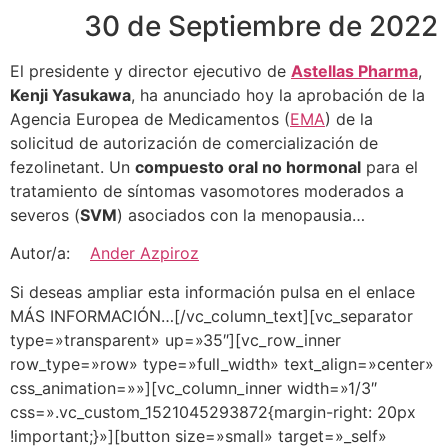
30 de Septiembre de 2022
El presidente y director ejecutivo de
Astellas Pharma
,
Kenji Yasukawa
, ha anunciado hoy la aprobación de la
Agencia Europea de Medicamentos (
EMA
) de la
solicitud de autorización de comercialización de
fezolinetant. Un
compuesto oral no hormonal
para el
tratamiento de síntomas vasomotores moderados a
severos (
SVM
) asociados con la menopausia…
Autor/a:
Ander Azpiroz
Si deseas ampliar esta información pulsa en el enlace
MÁS INFORMACIÓN…[/vc_column_text][vc_separator
type=»transparent» up=»35″][vc_row_inner
row_type=»row» type=»full_width» text_align=»center»
css_animation=»»][vc_column_inner width=»1/3″
css=».vc_custom_1521045293872{margin-right: 20px
!important;}»][button size=»small» target=»_self»