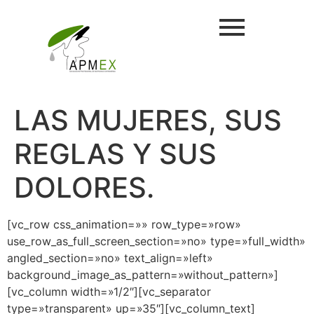
LAS MUJERES, SUS
REGLAS Y SUS
DOLORES.
[vc_row css_animation=»» row_type=»row»
use_row_as_full_screen_section=»no» type=»full_width»
angled_section=»no» text_align=»left»
background_image_as_pattern=»without_pattern»]
[vc_column width=»1/2″][vc_separator
type=»transparent» up=»35″][vc_column_text]