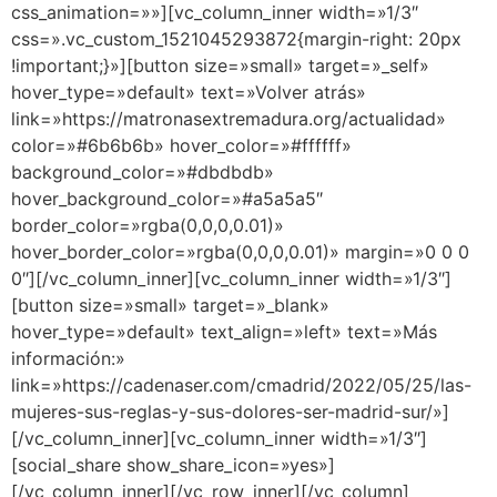
css_animation=»»][vc_column_inner width=»1/3″
css=».vc_custom_1521045293872{margin-right: 20px
!important;}»][button size=»small» target=»_self»
hover_type=»default» text=»Volver atrás»
link=»https://matronasextremadura.org/actualidad»
color=»#6b6b6b» hover_color=»#ffffff»
background_color=»#dbdbdb»
hover_background_color=»#a5a5a5″
border_color=»rgba(0,0,0,0.01)»
hover_border_color=»rgba(0,0,0,0.01)» margin=»0 0 0
0″][/vc_column_inner][vc_column_inner width=»1/3″]
[button size=»small» target=»_blank»
hover_type=»default» text_align=»left» text=»Más
información:»
link=»https://cadenaser.com/cmadrid/2022/05/25/las-
mujeres-sus-reglas-y-sus-dolores-ser-madrid-sur/»]
[/vc_column_inner][vc_column_inner width=»1/3″]
[social_share show_share_icon=»yes»]
[/vc_column_inner][/vc_row_inner][/vc_column]