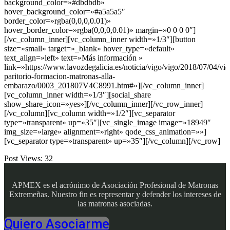
background_color=»#dbdbdb»
hover_background_color=»#a5a5a5″
border_color=»rgba(0,0,0,0.01)»
hover_border_color=»rgba(0,0,0,0.01)» margin=»0 0 0 0″]
[/vc_column_inner][vc_column_inner width=»1/3″][button
size=»small» target=»_blank» hover_type=»default»
text_align=»left» text=»Más información »
link=»https://www.lavozdegalicia.es/noticia/vigo/vigo/2018/07/04/vid
paritorio-formacion-matronas-alla-
embarazo/0003_201807V4C8991.htm#»][/vc_column_inner]
[vc_column_inner width=»1/3″][social_share
show_share_icon=»yes»][/vc_column_inner][/vc_row_inner]
[/vc_column][vc_column width=»1/2″][vc_separator
type=»transparent» up=»35″][vc_single_image image=»18949″
img_size=»large» alignment=»right» qode_css_animation=»»]
[vc_separator type=»transparent» up=»35″][/vc_column][/vc_row]
Post Views:
32
APMEX es el acrónimo de Asociación Profesional de Matronas
Extremeñas. Nuestro fin es representar y defender los intereses de
las matronas asociadas.
Quiero Asociarme