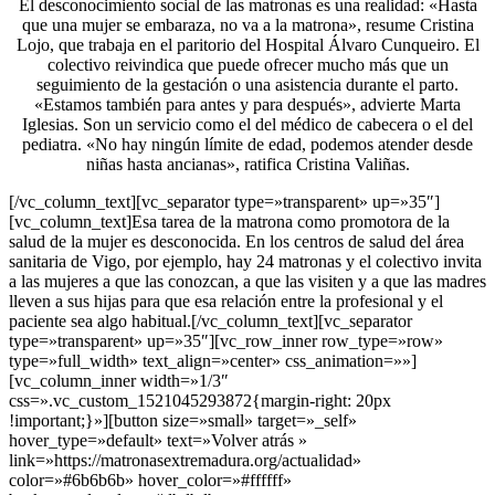
El desconocimiento social de las matronas es una realidad: «Hasta
que una mujer se embaraza, no va a la matrona», resume Cristina
Lojo, que trabaja en el paritorio del Hospital Álvaro Cunqueiro. El
colectivo reivindica que puede ofrecer mucho más que un
seguimiento de la gestación o una asistencia durante el parto.
«Estamos también para antes y para después», advierte Marta
Iglesias. Son un servicio como el del médico de cabecera o el del
pediatra. «No hay ningún límite de edad, podemos atender desde
niñas hasta ancianas», ratifica Cristina Valiñas.
[/vc_column_text][vc_separator type=»transparent» up=»35″]
[vc_column_text]Esa tarea de la matrona como promotora de la
salud de la mujer es desconocida. En los centros de salud del área
sanitaria de Vigo, por ejemplo, hay 24 matronas y el colectivo invita
a las mujeres a que las conozcan, a que las visiten y a que las madres
lleven a sus hijas para que esa relación entre la profesional y el
paciente sea algo habitual.[/vc_column_text][vc_separator
type=»transparent» up=»35″][vc_row_inner row_type=»row»
type=»full_width» text_align=»center» css_animation=»»]
[vc_column_inner width=»1/3″
css=».vc_custom_1521045293872{margin-right: 20px
!important;}»][button size=»small» target=»_self»
hover_type=»default» text=»Volver atrás »
link=»https://matronasextremadura.org/actualidad»
color=»#6b6b6b» hover_color=»#ffffff»