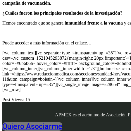
campaña de vacunación.
¿Cuáles fueron los principales resultados de la investigación?
Hemos encontrado que se genera
inmunidad frente a la vacuna
y e
Puede acceder a más información en el enlace…
[/vc_column_text][vc_separator type=»transparent» up=»35″][vc_r
css=».vc_custom_1521045293872{margin-right: 20px !important;}»][bu
color=»#6b6b6b» hover_color=»#ffffff» background_color=»#dbdbdb
[/vc_column_inner][vc_column_inner width=»1/3″][button size=»smal
link=»https://www.redaccionmedica.com/secciones/sanidad-hoy/va
11&utm_campaign=boletin»][/vc_column_inner][vc_column_inner wid
type=»transparent» up=»35″][vc_single_image image=»28654″ img_s
[/vc_row]
Post Views:
15
APMEX es el acrónimo de Asociación Profe
Quiero Asociarme