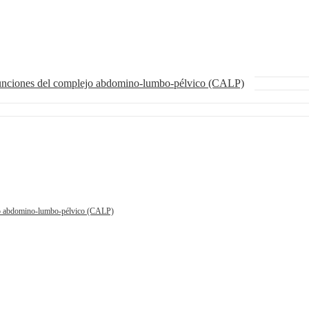
funciones del complejo abdomino-lumbo-pélvico (CALP)
ejo abdomino-lumbo-pélvico (CALP)