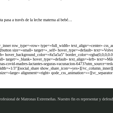
sta pasa a través de la leche materna al bebé…
ow_inner row_type=»row» type=»full_width» text_align=»center» css_
tton size=»small» target=»_self» hover_type=»default» text=»Volver 
» hover_background_color=»#a5a5a5″ border_color=»rgba(0,0,0,0.01
l» target=»_blank» hover_type=»default» text_align=»left» text=»Má
cunas-covid-madres-lactantes-seguras-vacunacion-6473?utm_source=
th=»1/3″][social_share show_share_icon=»yes»][/vc_column_inner][
ize=»large» alignment=»right» qode_css_animation=»»][vc_separator
sional de Matronas Extremeñas. Nuestro fin es representar y defender