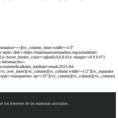
animation=»»][vc_column_inner width=»1/3″
atrás» link=»https://matronasextremadura.org/actualidad»
)» hover_border_color=»rgba(0,0,0,0.01)» margin=»0 0 0 0″]
s información:»
redaccionmedica&utm_medium=email-2021-04-
/vc_row_inner][/vc_column][vc_column width=»1/2″][vc_separator
 type=»transparent» up=»35″][/vc_column][vc_column][/vc_column]
 los intereses de las matronas asociadas.