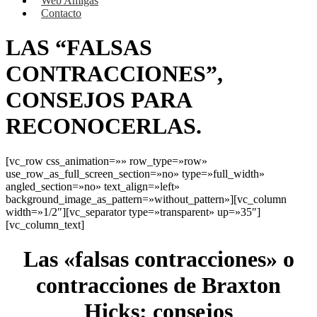
Web Amigas
Contacto
LAS “FALSAS
CONTRACCIONES”,
CONSEJOS PARA
RECONOCERLAS.
[vc_row css_animation=»» row_type=»row»
use_row_as_full_screen_section=»no» type=»full_width»
angled_section=»no» text_align=»left»
background_image_as_pattern=»without_pattern»][vc_column
width=»1/2″][vc_separator type=»transparent» up=»35″]
[vc_column_text]
Las «falsas contracciones» o
contracciones de Braxton
Hicks: consejos