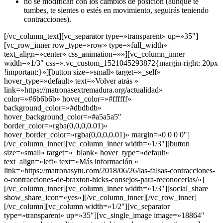
no se modifican con los cambios de posición (aunque te
tumbes, te sientes o estés en movimiento, seguirás teniendo
contracciones).
[/vc_column_text][vc_separator type=»transparent» up=»35″]
[vc_row_inner row_type=»row» type=»full_width»
text_align=»center» css_animation=»»][vc_column_inner
width=»1/3″ css=».vc_custom_1521045293872{margin-right: 20px
!important;}»][button size=»small» target=»_self»
hover_type=»default» text=»Volver atrás »
link=»https://matronasextremadura.org/actualidad»
color=»#6b6b6b» hover_color=»#ffffff»
background_color=»#dbdbdb»
hover_background_color=»#a5a5a5″
border_color=»rgba(0,0,0,0.01)»
hover_border_color=»rgba(0,0,0,0.01)» margin=»0 0 0 0″]
[/vc_column_inner][vc_column_inner width=»1/3″][button
size=»small» target=»_blank» hover_type=»default»
text_align=»left» text=»Más información »
link=»https://matronasytu.com/2018/06/26/las-falsas-contracciones-
o-contracciones-de-braxton-hicks-consejos-para-reconocerlas/»]
[/vc_column_inner][vc_column_inner width=»1/3″][social_share
show_share_icon=»yes»][/vc_column_inner][/vc_row_inner]
[/vc_column][vc_column width=»1/2″][vc_separator
type=»transparent» up=»35″][vc_single_image image=»18864″