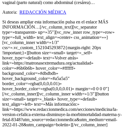
vaginal (parto natural) como abdominal (cesárea)…
Autor/a:
REDACCIÓN MÉDICA
Si deseas ampliar esta información pulsa en el enlace MÁS
INFORMACIÓN…[/vc_column_text][vc_separator
type=»transparent» up=»35″][vc_row_inner row_type=»row»
type=»full_width» text_align=»center» css_animation=»»]
[vc_column_inner width=»1/3″
css=».vc_custom_1521045293872{margin-right: 20px
!important;}»][button size=»small» target=»_self»
hover_type=»default» text=»Volver atrás»
link=»https://matronasextremadura.org/actualidad»
color=»#6b6b6b» hover_color=»#ffffff»
background_color=»#dbdbdb»
hover_background_color=»#a5a5a5″
border_color=»rgba(0,0,0,0.01)»
hover_border_color=»rgba(0,0,0,0.01)» margin=»0 0 0 0″]
[/vc_column_inner][vc_column_inner width=»1/3″][button
size=»small» target=»_blank» hover_type=»default»
text_align=»left» text=»Más información:»
link=»https://www.redaccionmedica.com/secciones/medicina/la-
version-cefalica-externa-disminuye-la-morbimortalidad-materna-y-
fetal-8348?utm_source=redaccionmedica&utm_medium=email-
2022-01-28&utm_campaign=boletin»][/vc_column_inner]