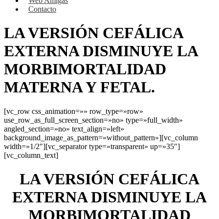
Web Amigas
Contacto
LA VERSIÓN CEFÁLICA
EXTERNA DISMINUYE LA
MORBIMORTALIDAD
MATERNA Y FETAL.
[vc_row css_animation=»» row_type=»row»
use_row_as_full_screen_section=»no» type=»full_width»
angled_section=»no» text_align=»left»
background_image_as_pattern=»without_pattern»][vc_column
width=»1/2″][vc_separator type=»transparent» up=»35″]
[vc_column_text]
LA VERSIÓN CEFÁLICA
EXTERNA DISMINUYE LA
MORBIMORTALIDAD