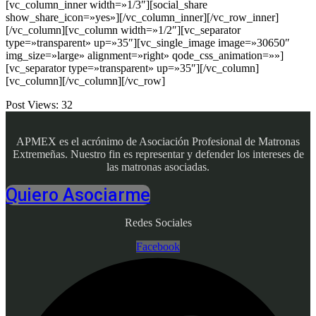
[vc_column_inner width=»1/3″][social_share
show_share_icon=»yes»][/vc_column_inner][/vc_row_inner]
[/vc_column][vc_column width=»1/2″][vc_separator
type=»transparent» up=»35″][vc_single_image image=»30650″
img_size=»large» alignment=»right» qode_css_animation=»»]
[vc_separator type=»transparent» up=»35″][/vc_column]
[vc_column][/vc_column][/vc_row]
Post Views:
32
APMEX es el acrónimo de Asociación Profesional de Matronas
Extremeñas. Nuestro fin es representar y defender los intereses de
las matronas asociadas.
Quiero Asociarme
Redes Sociales
Facebook