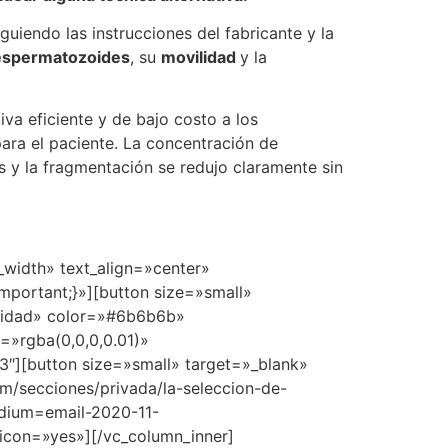
guiendo las instrucciones del fabricante y la
espermatozoides
, su
movilidad
y la
iva eficiente y de bajo costo a los
ara el paciente. La concentración de
 y la fragmentación se redujo claramente sin
width» text_align=»center»
mportant;}»][button size=»small»
ualidad» color=»#6b6b6b»
»rgba(0,0,0,0.01)»
3″][button size=»small» target=»_blank»
m/secciones/privada/la-seleccion-de-
edium=email-2020-11-
icon=»yes»][/vc_column_inner]