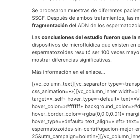
Se procesaron muestras de diferentes pacientes
SSCF. Después de ambos tratamientos, las mu
fragmentación
del ADN de los espermatozoid
Las
conclusiones del estudio fueron que la 
dispositivos de microfluídica que existen en
espermatozoides resultó ser 100 veces mayor,
mostrar diferencias significativas.
Más información en el enlace…
[/vc_column_text][vc_separator type=»trans
css_animation=»»][vc_column_inner width=»1
target=»_self» hover_type=»default» text=»V
hover_color=»#ffffff» background_color=»#
hover_border_color=»rgba(0,0,0,0.01)» margi
hover_type=»default» text_align=»left» text
espermatozoides-sin-centrifugacion-mejor-
25&utm_campaign=boletin»][/vc_column_inner