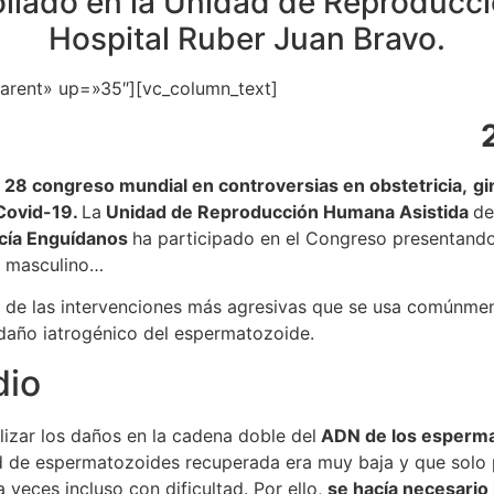
rollado en la Unidad de Reproducc
Hospital Ruber Juan Bravo.
parent» up=»35″][vc_column_text]
l 28 congreso mundial en controversias en obstetricia,
gi
ovid-19.
La
Unidad de Reproducción Humana Asistida
de
rcía Enguídanos
ha participado en el Congreso presentando
r masculino…
 de las intervenciones más agresivas que se usa comúnment
daño iatrogénico del espermatozoide.
dio
alizar los daños en la cadena doble del
ADN de los esperma
ad de espermatozoides recuperada era muy baja y que solo 
 veces incluso con dificultad. Por ello,
se hacía necesario 