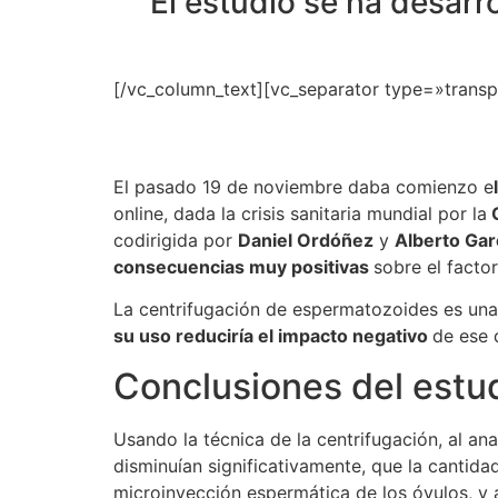
El estudio se ha desar
[/vc_column_text][vc_separator type=»trans
El pasado 19 de noviembre daba comienzo e
online, dada la crisis sanitaria mundial por la
C
codirigida por
Daniel Ordóñez
y
Alberto Ga
consecuencias muy positivas
sobre el facto
La centrifugación de espermatozoides es una
su uso reduciría el impacto negativo
de ese 
Conclusiones del estu
Usando la técnica de la centrifugación, al an
disminuían significativamente, que la cantid
microinyección espermática de los óvulos, y a