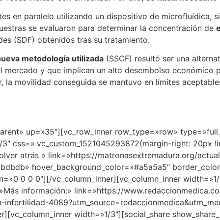
 en paralelo utilizando un dispositivo de microfluídica, si
estras se evaluaron para determinar la concentración de
es (SDF) obtenidos tras su tratamiento.
nueva metodología utilizada
(SSCF) resultó ser una alternat
 el mercado y que implican un alto desembolso económico p
 la movilidad conseguida se mantuvo en límites aceptables
parent» up=»35″][vc_row_inner row_type=»row» type=»full_
/3″ css=».vc_custom_1521045293872{margin-right: 20px !i
olver atrás » link=»https://matronasextremadura.org/act
dbdbdb» hover_background_color=»#a5a5a5″ border_color=
n=»0 0 0 0″][/vc_column_inner][vc_column_inner width=»1/
=»Más información:» link=»https://www.redaccionmedica.co
en-infertilidad-4089?utm_source=redaccionmedica&utm_m
][vc_column_inner width=»1/3″][social_share show_share_