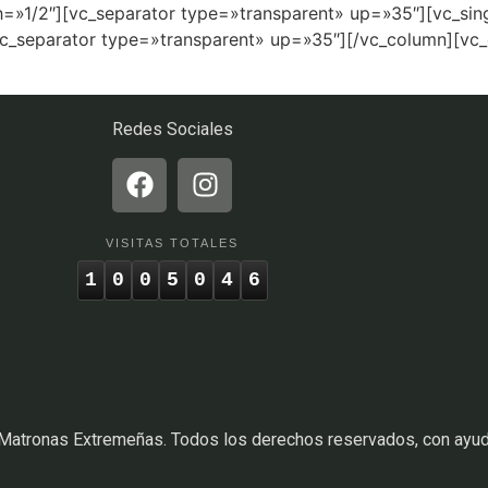
h=»1/2″][vc_separator type=»transparent» up=»35″][vc_si
c_separator type=»transparent» up=»35″][/vc_column][vc
Redes Sociales
VISITAS TOTALES
1
0
0
5
0
4
6
 Matronas Extremeñas. Todos los derechos reservados, con ayu