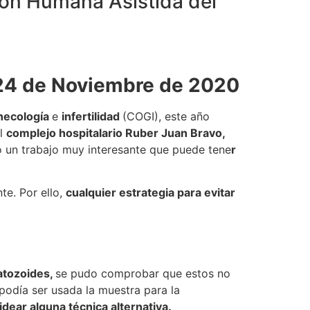
ión Humana Asistida del
24 de Noviembre de 2020
necología
e
infertilidad
(COGI), este año
l
complejo hospitalario Ruber Juan Bravo,
 un trabajo muy interesante que puede tene
r
e. Por ello,
cualquier estrategia para evitar
tozoides,
se pudo comprobar que estos no
podía ser usada la muestra para la
idear alguna técnica alternativa.