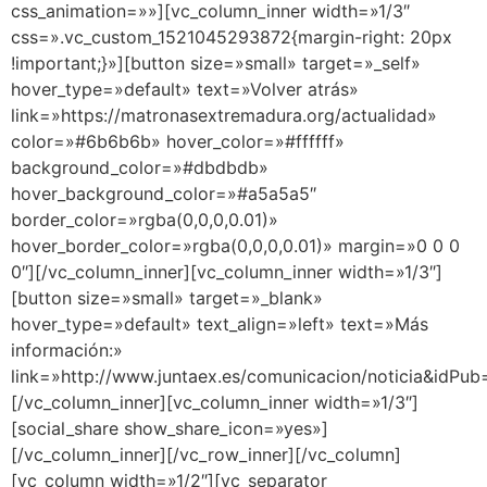
css_animation=»»][vc_column_inner width=»1/3″
css=».vc_custom_1521045293872{margin-right: 20px
!important;}»][button size=»small» target=»_self»
hover_type=»default» text=»Volver atrás»
link=»https://matronasextremadura.org/actualidad»
color=»#6b6b6b» hover_color=»#ffffff»
background_color=»#dbdbdb»
hover_background_color=»#a5a5a5″
border_color=»rgba(0,0,0,0.01)»
hover_border_color=»rgba(0,0,0,0.01)» margin=»0 0 0
0″][/vc_column_inner][vc_column_inner width=»1/3″]
[button size=»small» target=»_blank»
hover_type=»default» text_align=»left» text=»Más
información:»
link=»http://www.juntaex.es/comunicacion/noticia&idP
[/vc_column_inner][vc_column_inner width=»1/3″]
[social_share show_share_icon=»yes»]
[/vc_column_inner][/vc_row_inner][/vc_column]
[vc_column width=»1/2″][vc_separator