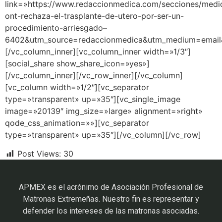
link=»https://www.redaccionmedica.com/secciones/medic
ont-rechaza-el-trasplante-de-utero-por-ser-un-
procedimiento-arriesgado–
6402&utm_source=redaccionmedica&utm_medium=email&
[/vc_column_inner][vc_column_inner width=»1/3″]
[social_share show_share_icon=»yes»]
[/vc_column_inner][/vc_row_inner][/vc_column]
[vc_column width=»1/2″][vc_separator
type=»transparent» up=»35″][vc_single_image
image=»20139″ img_size=»large» alignment=»right»
qode_css_animation=»»][vc_separator
type=»transparent» up=»35″][/vc_column][/vc_row]
Post Views:
30
APMEX es el acrónimo de Asociación Profesional de
Matronas Extremeñas. Nuestro fin es representar y
defender los intereses de las matronas asociadas.