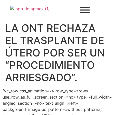
LA ONT RECHAZA
EL TRASPLANTE DE
ÚTERO POR SER UN
“PROCEDIMIENTO
ARRIESGADO”.
[vc_row css_animation=»» row_type=»row»
use_row_as_full_screen_section=»no» type=»full_width»
angled_section=»no» text_align=»left»
background_image_as_pattern=»without_pattern»]