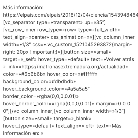
Más información:
https://elpais.com/elpais/2018/12/04/ciencia/154394846
[vc_separator type=»transparent» up=»35″]
[vc_row_inner row_type=»row» type=»full_width»
text_align=»center» css_animation=»»][vc_column_inner
width=»1/3″ css=».vc_custom_1521045293872{margin-
right: 20px !important;}»][button size=»small»
target=»_self» hover_type=»default» text=»Volver atrás
» link=»https://matronasextremadura.org/actualidad»
color=»#6b6b6b» hover_color=»#ffffff»
background_color=»#dbdbdb»
hover_background_color=»#a5a5a5″
border_color=»rgba(0,0,0,0.01)»
hover_border_color=»rgba(0,0,0,0.01)» margin=»0 0 0
0″][/vc_column_inner][vc_column_inner width=»1/3″]
[button size=»small» target=»_blank»
hover_type=»default» text_align=»left» text=»Más
información en: »