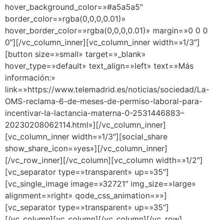
hover_background_color=»#a5a5a5″
border_color=»rgba(0,0,0,0.01)»
hover_border_color=»rgba(0,0,0,0.01)» margin=»0 0 0
0″][/vc_column_inner][vc_column_inner width=»1/3″]
[button size=»small» target=»_blank»
hover_type=»default» text_align=»left» text=»Más
información:»
link=»https://www.telemadrid.es/noticias/sociedad/La-
OMS-reclama-6-de-meses-de-permiso-laboral-para-
incentivar-la-lactancia-materna-0-2531446883–
20230208062114.html»][/vc_column_inner]
[vc_column_inner width=»1/3″][social_share
show_share_icon=»yes»][/vc_column_inner]
[/vc_row_inner][/vc_column][vc_column width=»1/2″]
[vc_separator type=»transparent» up=»35″]
[vc_single_image image=»32721″ img_size=»large»
alignment=»right» qode_css_animation=»»]
[vc_separator type=»transparent» up=»35″]
[/vc_column][vc_column][/vc_column][/vc_row]