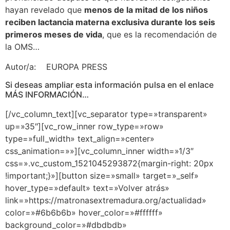
hayan revelado que
menos de la mitad de los niños
reciben lactancia materna exclusiva durante los seis
primeros meses de vida
, que es la recomendación de
la OMS…
Autor/a: EUROPA PRESS
Si deseas ampliar esta información pulsa en el enlace
MÁS INFORMACIÓN…
[/vc_column_text][vc_separator type=»transparent»
up=»35″][vc_row_inner row_type=»row»
type=»full_width» text_align=»center»
css_animation=»»][vc_column_inner width=»1/3″
css=».vc_custom_1521045293872{margin-right: 20px
!important;}»][button size=»small» target=»_self»
hover_type=»default» text=»Volver atrás»
link=»https://matronasextremadura.org/actualidad»
color=»#6b6b6b» hover_color=»#ffffff»
background_color=»#dbdbdb»