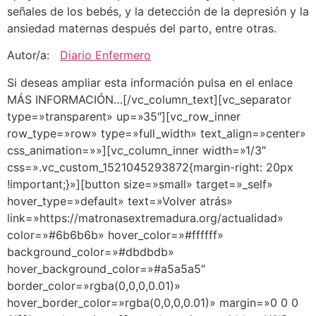
señales de los bebés, y la detección de la depresión y la
ansiedad maternas después del parto, entre otras.
Autor/a:
Diario Enfermero
Si deseas ampliar esta información pulsa en el enlace
MÁS INFORMACIÓN…[/vc_column_text][vc_separator
type=»transparent» up=»35″][vc_row_inner
row_type=»row» type=»full_width» text_align=»center»
css_animation=»»][vc_column_inner width=»1/3″
css=».vc_custom_1521045293872{margin-right: 20px
!important;}»][button size=»small» target=»_self»
hover_type=»default» text=»Volver atrás»
link=»https://matronasextremadura.org/actualidad»
color=»#6b6b6b» hover_color=»#ffffff»
background_color=»#dbdbdb»
hover_background_color=»#a5a5a5″
border_color=»rgba(0,0,0,0.01)»
hover_border_color=»rgba(0,0,0,0.01)» margin=»0 0 0