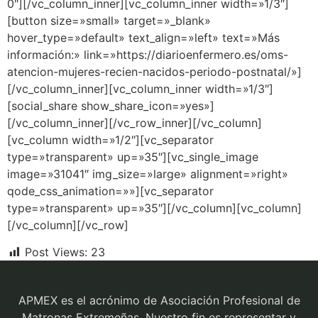
0″][/vc_column_inner][vc_column_inner width=»1/3″]
[button size=»small» target=»_blank»
hover_type=»default» text_align=»left» text=»Más
información:» link=»https://diarioenfermero.es/oms-
atencion-mujeres-recien-nacidos-periodo-postnatal/»]
[/vc_column_inner][vc_column_inner width=»1/3″]
[social_share show_share_icon=»yes»]
[/vc_column_inner][/vc_row_inner][/vc_column]
[vc_column width=»1/2″][vc_separator
type=»transparent» up=»35″][vc_single_image
image=»31041″ img_size=»large» alignment=»right»
qode_css_animation=»»][vc_separator
type=»transparent» up=»35″][/vc_column][vc_column]
[/vc_column][/vc_row]
Post Views:
23
APMEX es el acrónimo de Asociación Profesional de
Matronas Extremeñas. Nuestro fin es representar y