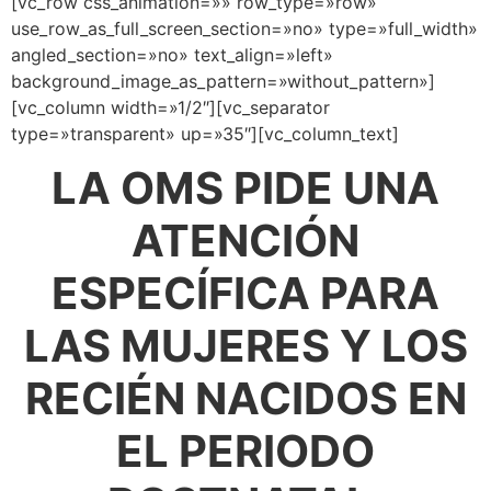
[vc_row css_animation=»» row_type=»row»
use_row_as_full_screen_section=»no» type=»full_width»
angled_section=»no» text_align=»left»
background_image_as_pattern=»without_pattern»]
[vc_column width=»1/2″][vc_separator
type=»transparent» up=»35″][vc_column_text]
LA OMS PIDE UNA
ATENCIÓN
ESPECÍFICA PARA
LAS MUJERES Y LOS
RECIÉN NACIDOS EN
EL PERIODO