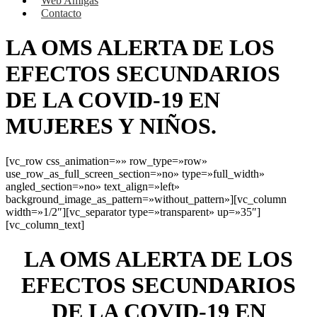
Web Amigas
Contacto
LA OMS ALERTA DE LOS
EFECTOS SECUNDARIOS
DE LA COVID-19 EN
MUJERES Y NIÑOS.
[vc_row css_animation=»» row_type=»row»
use_row_as_full_screen_section=»no» type=»full_width»
angled_section=»no» text_align=»left»
background_image_as_pattern=»without_pattern»][vc_column
width=»1/2″][vc_separator type=»transparent» up=»35″]
[vc_column_text]
LA OMS ALERTA DE LOS
EFECTOS SECUNDARIOS
DE LA COVID-19 EN