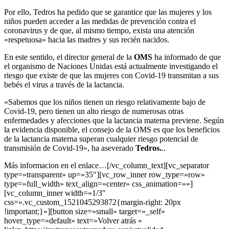
Por ello, Tedros ha pedido que se garantice que las mujeres y los
niños pueden acceder a las medidas de prevención contra el
coronavirus y de que, al mismo tiempo, exista una atención
«respetuosa» hacia las madres y sus recién nacidos.
En este sentido, el director general de la
OMS
ha informado de que
el organismo de Naciones Unidas está actualmente investigando el
riesgo que existe de que las mujeres con Covid-19 transmitan a sus
bebés el virus a través de la lactancia.
«Sabemos que los niños tienen un riesgo relativamente bajo de
Covid-19, pero tienen un alto riesgo de numerosas otras
enfermedades y afecciones que la lactancia materna previene. Según
la evidencia disponible, el consejo de la OMS es que los beneficios
de la lactancia materna superan cualquier riesgo potencial de
transmisión de Covid-19», ha aseverado
Tedros.
..
Más informacion en el enlace…[/vc_column_text][vc_separator
type=»transparent» up=»35″][vc_row_inner row_type=»row»
type=»full_width» text_align=»center» css_animation=»»]
[vc_column_inner width=»1/3″
css=».vc_custom_1521045293872{margin-right: 20px
!important;}»][button size=»small» target=»_self»
hover_type=»default» text=»Volver atrás »