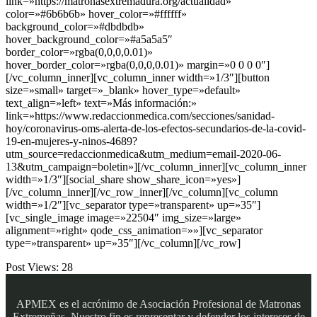
link=»https://matronasextremadura.org/actualidad»
color=»#6b6b6b» hover_color=»#ffffff»
background_color=»#dbdbdb»
hover_background_color=»#a5a5a5″
border_color=»rgba(0,0,0,0.01)»
hover_border_color=»rgba(0,0,0,0.01)» margin=»0 0 0 0″]
[/vc_column_inner][vc_column_inner width=»1/3″][button
size=»small» target=»_blank» hover_type=»default»
text_align=»left» text=»Más información:»
link=»https://www.redaccionmedica.com/secciones/sanidad-
hoy/coronavirus-oms-alerta-de-los-efectos-secundarios-de-la-covid-
19-en-mujeres-y-ninos-4689?
utm_source=redaccionmedica&utm_medium=email-2020-06-
13&utm_campaign=boletin»][/vc_column_inner][vc_column_inner
width=»1/3″][social_share show_share_icon=»yes»]
[/vc_column_inner][/vc_row_inner][/vc_column][vc_column
width=»1/2″][vc_separator type=»transparent» up=»35″]
[vc_single_image image=»22504″ img_size=»large»
alignment=»right» qode_css_animation=»»][vc_separator
type=»transparent» up=»35″][/vc_column][/vc_row]
Post Views:
28
APMEX es el acrónimo de Asociación Profesional de Matronas
Extremeñas. Nuestro fin es representar y defender los intereses de