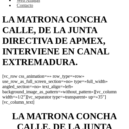
Web Amigas
Contacto
LA MATRONA CONCHA
CALLE, DE LA JUNTA
DIRECTIVA DE APMEX,
INTERVIENE EN CANAL
EXTREMADURA.
[vc_row css_animation=»» row_type=»row»
use_row_as_full_screen_section=»no» type=»full_width»
angled_section=»no» text_align=»left»
background_image_as_pattern=»without_pattern»][vc_column
width=»1/2″][vc_separator type=»transparent» up=»35″]
[vc_column_text]
LA MATRONA CONCHA
CALLE, DE LA JUNTA