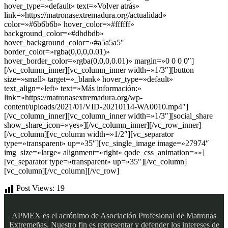
hover_type=»default» text=»Volver atrás»
link=»https://matronasextremadura.org/actualidad»
color=»#6b6b6b» hover_color=»#ffffff»
background_color=»#dbdbdb»
hover_background_color=»#a5a5a5″
border_color=»rgba(0,0,0,0.01)»
hover_border_color=»rgba(0,0,0,0.01)» margin=»0 0 0 0″]
[/vc_column_inner][vc_column_inner width=»1/3″][button
size=»small» target=»_blank» hover_type=»default»
text_align=»left» text=»Más información:»
link=»https://matronasextremadura.org/wp-
content/uploads/2021/01/VID-20210114-WA0010.mp4″]
[/vc_column_inner][vc_column_inner width=»1/3″][social_share
show_share_icon=»yes»][/vc_column_inner][/vc_row_inner]
[/vc_column][vc_column width=»1/2″][vc_separator
type=»transparent» up=»35″][vc_single_image image=»27974″
img_size=»large» alignment=»right» qode_css_animation=»»]
[vc_separator type=»transparent» up=»35″][/vc_column]
[vc_column][/vc_column][/vc_row]
Post Views:
19
APMEX es el acrónimo de Asociación Profesional de Matronas
Extremeñas. Nuestro fin es representar y defender los intereses de