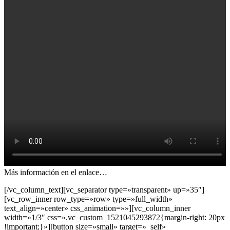
Más información en el enlace…
[/vc_column_text][vc_separator type=»transparent» up=»35″]
[vc_row_inner row_type=»row» type=»full_width»
text_align=»center» css_animation=»»][vc_column_inner
width=»1/3″ css=».vc_custom_1521045293872{margin-right: 20px
!important;}»][button size=»small» target=»_self»