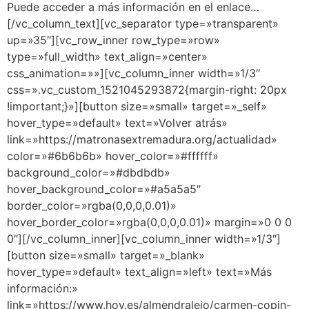
Puede acceder a más información en el enlace…
[/vc_column_text][vc_separator type=»transparent»
up=»35″][vc_row_inner row_type=»row»
type=»full_width» text_align=»center»
css_animation=»»][vc_column_inner width=»1/3″
css=».vc_custom_1521045293872{margin-right: 20px
!important;}»][button size=»small» target=»_self»
hover_type=»default» text=»Volver atrás»
link=»https://matronasextremadura.org/actualidad»
color=»#6b6b6b» hover_color=»#ffffff»
background_color=»#dbdbdb»
hover_background_color=»#a5a5a5″
border_color=»rgba(0,0,0,0.01)»
hover_border_color=»rgba(0,0,0,0.01)» margin=»0 0 0
0″][/vc_column_inner][vc_column_inner width=»1/3″]
[button size=»small» target=»_blank»
hover_type=»default» text_align=»left» text=»Más
información:»
link=»https://www.hoy.es/almendralejo/carmen-copin-