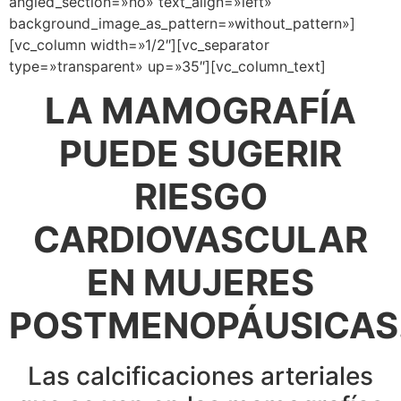
angled_section=»no» text_align=»left»
background_image_as_pattern=»without_pattern»]
[vc_column width=»1/2″][vc_separator
type=»transparent» up=»35″][vc_column_text]
LA MAMOGRAFÍA
PUEDE SUGERIR
RIESGO
CARDIOVASCULAR
EN MUJERES
POSTMENOPÁUSICAS
Las calcificaciones arteriales