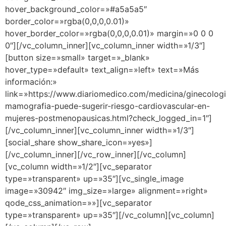
hover_background_color=»#a5a5a5″
border_color=»rgba(0,0,0,0.01)»
hover_border_color=»rgba(0,0,0,0.01)» margin=»0 0 0
0″][/vc_column_inner][vc_column_inner width=»1/3″]
[button size=»small» target=»_blank»
hover_type=»default» text_align=»left» text=»Más
información:»
link=»https://www.diariomedico.com/medicina/ginecologi
mamografia-puede-sugerir-riesgo-cardiovascular-en-
mujeres-postmenopausicas.html?check_logged_in=1″]
[/vc_column_inner][vc_column_inner width=»1/3″]
[social_share show_share_icon=»yes»]
[/vc_column_inner][/vc_row_inner][/vc_column]
[vc_column width=»1/2″][vc_separator
type=»transparent» up=»35″][vc_single_image
image=»30942″ img_size=»large» alignment=»right»
qode_css_animation=»»][vc_separator
type=»transparent» up=»35″][/vc_column][vc_column]