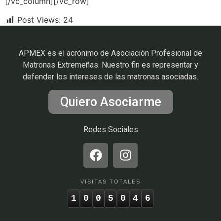
[/vc_column][/vc_row]
Post Views:
24
APMEX es el acrónimo de Asociación Profesional de
Matronas Extremeñas. Nuestro fin es representar y
defender los intereses de las matronas asociadas.
Quiero Asociarme
Redes Sociales
VISITAS TOTALES
1
0
0
5
0
4
6