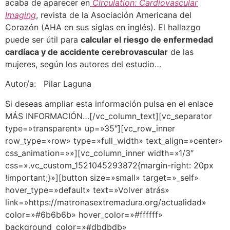
acaba de aparecer en
Circulation: Cardiovascular
Imaging
, revista de la Asociación Americana del
Corazón (AHA en sus siglas en inglés). El hallazgo
puede ser útil para
calcular el riesgo de enfermedad
cardíaca y de accidente cerebrovascular
de las
mujeres, según los autores del estudio…
Autor/a: Pilar Laguna
Si deseas ampliar esta información pulsa en el enlace
MÁS INFORMACIÓN…[/vc_column_text][vc_separator
type=»transparent» up=»35″][vc_row_inner
row_type=»row» type=»full_width» text_align=»center»
css_animation=»»][vc_column_inner width=»1/3″
css=».vc_custom_1521045293872{margin-right: 20px
!important;}»][button size=»small» target=»_self»
hover_type=»default» text=»Volver atrás»
link=»https://matronasextremadura.org/actualidad»
color=»#6b6b6b» hover_color=»#ffffff»
background_color=»#dbdbdb»