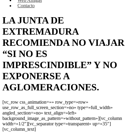
Web Amigas
Contacto
LA JUNTA DE
EXTREMADURA
RECOMIENDA NO VIAJAR
“SI NO ES
IMPRESCINDIBLE” Y NO
EXPONERSE A
AGLOMERACIONES.
[vc_row css_animation=»» row_type=»row»
use_row_as_full_screen_section=»no» type=»full_width»
angled_section=»no» text_align=»left»
background_image_as_pattern=»without_pattern»][vc_column
width=»1/2″][vc_separator type=»transparent» up=»35″]
[vc_column_text]