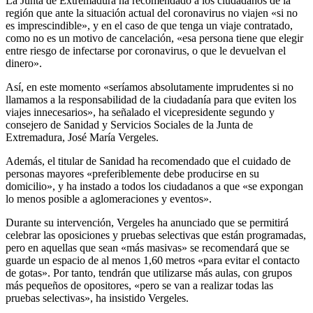
La Junta de Extremadura ha recomendado a los ciudadanos de la
región que ante la situación actual del coronavirus no viajen «si no
es imprescindible», y en el caso de que tenga un viaje contratado,
como no es un motivo de cancelación, «esa persona tiene que elegir
entre riesgo de infectarse por coronavirus, o que le devuelvan el
dinero».
Así, en este momento «seríamos absolutamente imprudentes si no
llamamos a la responsabilidad de la ciudadanía para que eviten los
viajes innecesarios», ha señalado el vicepresidente segundo y
consejero de Sanidad y Servicios Sociales de la Junta de
Extremadura, José María Vergeles.
Además, el titular de Sanidad ha recomendado que el cuidado de
personas mayores «preferiblemente debe producirse en su
domicilio», y ha instado a todos los ciudadanos a que «se expongan
lo menos posible a aglomeraciones y eventos».
Durante su intervención, Vergeles ha anunciado que se permitirá
celebrar las oposiciones y pruebas selectivas que están programadas,
pero en aquellas que sean «más masivas» se recomendará que se
guarde un espacio de al menos 1,60 metros «para evitar el contacto
de gotas». Por tanto, tendrán que utilizarse más aulas, con grupos
más pequeños de opositores, «pero se van a realizar todas las
pruebas selectivas», ha insistido Vergeles.