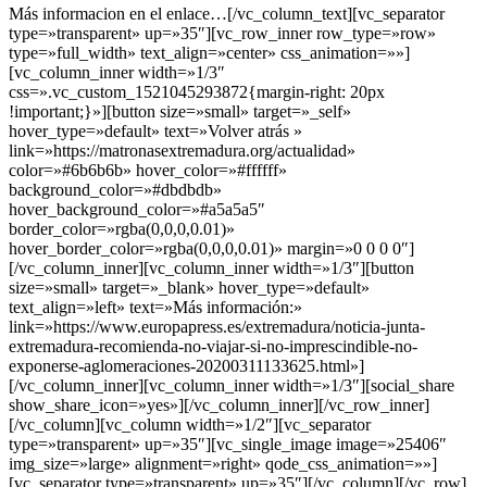
Más informacion en el enlace…[/vc_column_text][vc_separator
type=»transparent» up=»35″][vc_row_inner row_type=»row»
type=»full_width» text_align=»center» css_animation=»»]
[vc_column_inner width=»1/3″
css=».vc_custom_1521045293872{margin-right: 20px
!important;}»][button size=»small» target=»_self»
hover_type=»default» text=»Volver atrás »
link=»https://matronasextremadura.org/actualidad»
color=»#6b6b6b» hover_color=»#ffffff»
background_color=»#dbdbdb»
hover_background_color=»#a5a5a5″
border_color=»rgba(0,0,0,0.01)»
hover_border_color=»rgba(0,0,0,0.01)» margin=»0 0 0 0″]
[/vc_column_inner][vc_column_inner width=»1/3″][button
size=»small» target=»_blank» hover_type=»default»
text_align=»left» text=»Más información:»
link=»https://www.europapress.es/extremadura/noticia-junta-
extremadura-recomienda-no-viajar-si-no-imprescindible-no-
exponerse-aglomeraciones-20200311133625.html»]
[/vc_column_inner][vc_column_inner width=»1/3″][social_share
show_share_icon=»yes»][/vc_column_inner][/vc_row_inner]
[/vc_column][vc_column width=»1/2″][vc_separator
type=»transparent» up=»35″][vc_single_image image=»25406″
img_size=»large» alignment=»right» qode_css_animation=»»]
[vc_separator type=»transparent» up=»35″][/vc_column][/vc_row]