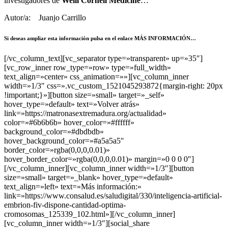
investigadores de
Weill Cornell Medicine
…
Autor/a:
Juanjo Carrillo
Si deseas ampliar esta información pulsa en el enlace MÁS INFORMACIÓN…
[/vc_column_text][vc_separator type=»transparent» up=»35″]
[vc_row_inner row_type=»row» type=»full_width»
text_align=»center» css_animation=»»][vc_column_inner
width=»1/3″ css=».vc_custom_1521045293872{margin-right: 20px
!important;}»][button size=»small» target=»_self»
hover_type=»default» text=»Volver atrás»
link=»https://matronasextremadura.org/actualidad»
color=»#6b6b6b» hover_color=»#ffffff»
background_color=»#dbdbdb»
hover_background_color=»#a5a5a5″
border_color=»rgba(0,0,0,0.01)»
hover_border_color=»rgba(0,0,0,0.01)» margin=»0 0 0 0″]
[/vc_column_inner][vc_column_inner width=»1/3″][button
size=»small» target=»_blank» hover_type=»default»
text_align=»left» text=»Más información:»
link=»https://www.consalud.es/saludigital/330/inteligencia-artificial-
embrion-fiv-dispone-cantidad-optima-
cromosomas_125339_102.html»][/vc_column_inner]
[vc_column_inner width=»1/3″][social_share