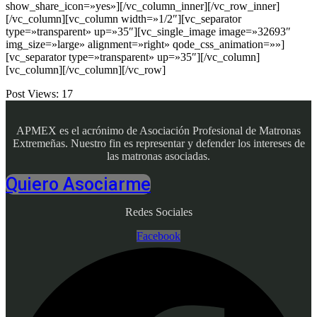
show_share_icon=»yes»][/vc_column_inner][/vc_row_inner]
[/vc_column][vc_column width=»1/2″][vc_separator
type=»transparent» up=»35″][vc_single_image image=»32693″
img_size=»large» alignment=»right» qode_css_animation=»»]
[vc_separator type=»transparent» up=»35″][/vc_column]
[vc_column][/vc_column][/vc_row]
Post Views:
17
APMEX es el acrónimo de Asociación Profesional de Matronas
Extremeñas. Nuestro fin es representar y defender los intereses de
las matronas asociadas.
Quiero Asociarme
Redes Sociales
Facebook