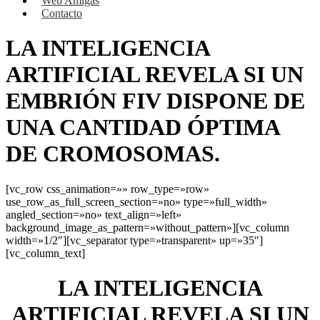
Web Amigas
Contacto
LA INTELIGENCIA
ARTIFICIAL REVELA SI UN
EMBRIÓN FIV DISPONE DE
UNA CANTIDAD ÓPTIMA
DE CROMOSOMAS.
[vc_row css_animation=»» row_type=»row»
use_row_as_full_screen_section=»no» type=»full_width»
angled_section=»no» text_align=»left»
background_image_as_pattern=»without_pattern»][vc_column
width=»1/2″][vc_separator type=»transparent» up=»35″]
[vc_column_text]
LA INTELIGENCIA
ARTIFICIAL REVELA SI UN