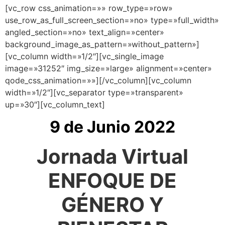
[vc_row css_animation=»» row_type=»row»
use_row_as_full_screen_section=»no» type=»full_width»
angled_section=»no» text_align=»center»
background_image_as_pattern=»without_pattern»]
[vc_column width=»1/2″][vc_single_image
image=»31252″ img_size=»large» alignment=»center»
qode_css_animation=»»][/vc_column][vc_column
width=»1/2″][vc_separator type=»transparent»
up=»30″][vc_column_text]
9 de Junio 2022
Jornada Virtual
ENFOQUE DE
GÉNERO Y