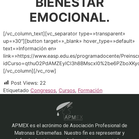
BIENESTAR
EMOCIONAL.
[/vc_column_text][vc_separator type=»transparent»
up=»30″][button target=»_blank» hover_type=»default»
text=»Información en»
link=»https://www.easp.edu.es/programadocente/Preinscr
idCurso=qthuO2PdAMZEylCl3h8BMscxl0%2be6PZboXKy
[/vc_column][/vc_row]
Post Views:
22
Etiquetado
Congresos
,
Cursos
,
Formación
APMEX es el acrónimo de Asociación Profesional de
Matronas Extremeñas. Nuestro fin es representar y