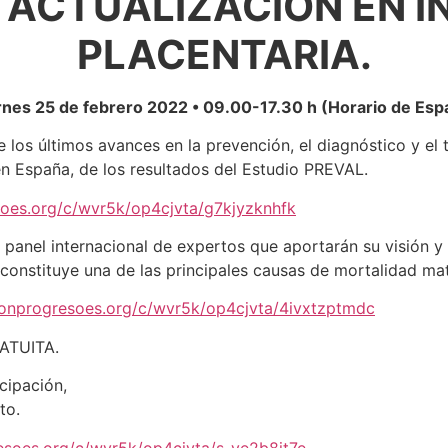
ACTUALIZACIÓN EN I
PLACENTARIA.
rnes 25 de febrero 2022 • 09.00-17.30 h (Horario de Esp
e los últimos avances en la prevención, el diagnóstico y el t
en España, de los resultados del Estudio PREVAL.
esoes.org/c/wvr5k/op4cjvta/g7kjyzknhfk
n panel internacional de expertos que aportarán su visión 
constituye una de las principales causas de mortalidad mat
cionprogresoes.org/c/wvr5k/op4cjvta/4ivxtzptmdc
ATUITA.
cipación,
to.
resoes.org/c/wvr5k/op4cjvta/s-ye2b8it7e