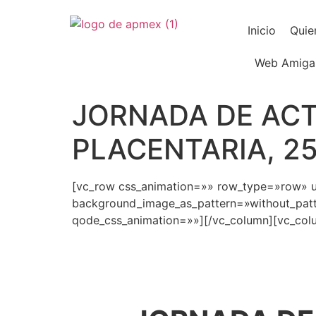
Inicio
Quie
Web Amiga
JORNADA DE ACT
PLACENTARIA, 25
[vc_row css_animation=»» row_type=»row» us
background_image_as_pattern=»without_patt
qode_css_animation=»»][/vc_column][vc_colu