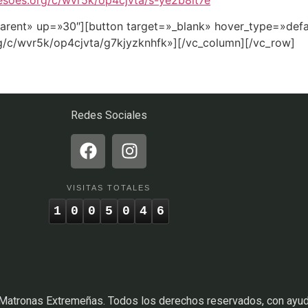
parent» up=»30″][button target=»_blank» hover_type=»defa
rg/c/wvr5k/op4cjvta/g7kjyzknhfk»][/vc_column][/vc_row]
Redes Sociales
VISITAS TOTALES
1
0
0
5
0
4
6
 Matronas Extremeñas. Todos los derechos reservados, con ayu